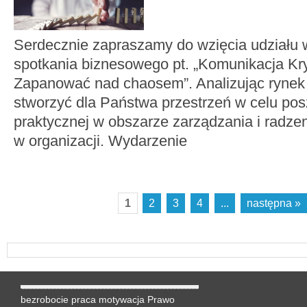
Serdecznie zapraszamy do wzięcia udziału w
spotkania biznesowego pt. „Komunikacja K
Zapanować nad chaosem”. Analizując rynek
stworzyć dla Państwa przestrzeń w celu po
praktycznej w obszarze zarządzania i radze
w organizacji. Wydarzenie
1
2
3
4
...
następna »
bezrobocie
praca
motywacja
Prawo