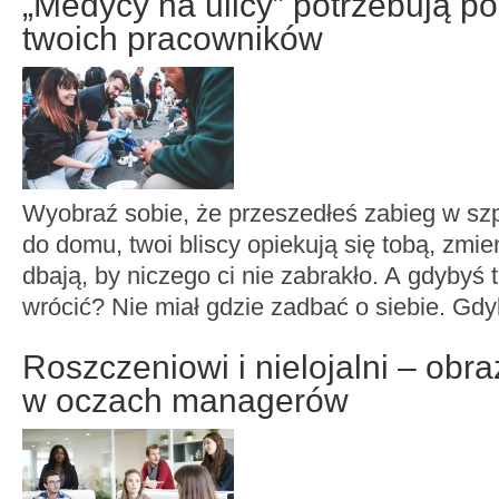
„Medycy na ulicy” potrzebują p
twoich pracowników
Wyobraź sobie, że przeszedłeś zabieg w szp
do domu, twoi bliscy opiekują się tobą, zmien
dbają, by niczego ci nie zabrakło. A gdybyś 
wrócić? Nie miał gdzie zadbać o siebie. Gd
Roszczeniowi i nielojalni – obra
w oczach managerów