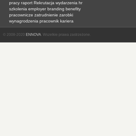
pracy
raport
Rekrutacja
wydarzenia hr
szkolenia
employer branding
benefity
pracownicze
zatrudnienie
zarobki
wynagrodzenia
pracownik
kariera
© 2008-2020
ENNOVA
. Wszelkie prawa zastrzeżone.