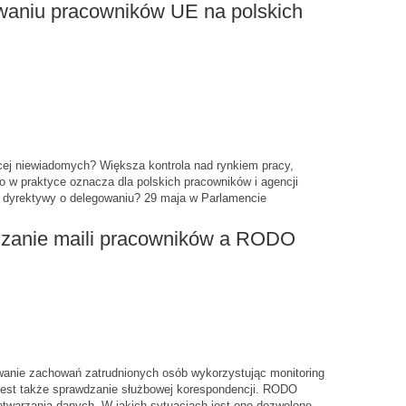
waniu pracowników UE na polskich
ęcej niewiadomych? Większa kontrola nad rynkiem pracy,
 Co w praktyce oznacza dla polskich pracowników i agencji
j dyrektywy o delegowaniu? 29 maja w Parlamencie
wdzanie maili pracowników a RODO
wanie zachowań zatrudnionych osób wykorzystując monitoring
 jest także sprawdzanie służbowej korespondencji. RODO
twarzania danych. W jakich sytuacjach jest ono dozwolone –