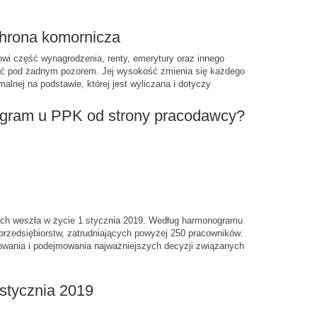
hrona komornicza
owi część wynagrodzenia, renty, emerytury oraz innego
jąć pod żadnym pozorem. Jej wysokość zmienia się każdego
alnej na podstawie, której jest wyliczana i dotyczy
ogram u PPK od strony pracodawcy?
ch weszła w życie 1 stycznia 2019. Według harmonogramu
przedsiębiorstw, zatrudniających powyżej 250 pracowników.
nowania i podejmowania najważniejszych decyzji związanych
stycznia 2019