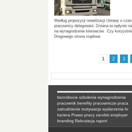
Według propozycji nowelizacji Ustawy o czas
pracownicy delegowani. Zmiana ta wpłynie n
na wynagrodzenie kierowców. Czy korzystnie
Drogowego strona rządowa
1
2
3
bezrobocie
szkolenia
wynagrodzenia
pracownik
benefity pracownicze
praca
zatrudnienie
motywacja
wydarzenia hr
kariera
Prawo pracy
zarobki
employer
branding
Rekrutacja
raport