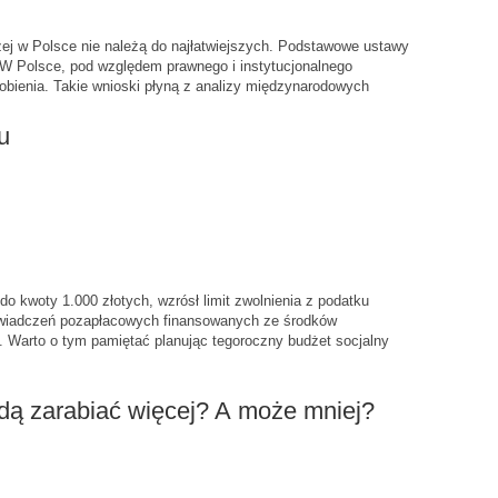
ej w Polsce nie należą do najłatwiejszych. Podstawowe ustawy
 W Polsce, pod względem prawnego i instytucjonalnego
robienia. Takie wnioski płyną z analizy międzynarodowych
u
do kwoty 1.000 złotych, wzrósł limit zwolnienia z podatku
świadczeń pozapłacowych finansowanych ze środków
 Warto o tym pamiętać planując tegoroczny budżet socjalny
ą zarabiać więcej? A może mniej?