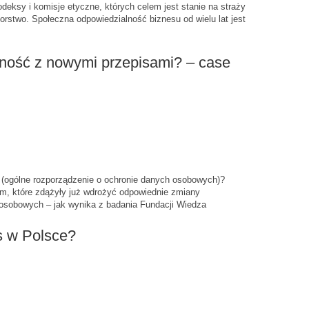
eksy i komisje etyczne, których celem jest stanie na straży
rstwo. Społeczna odpowiedzialność biznesu od wielu lat jest
ość z nowymi przepisami? – case
(ogólne rozporządzenie o ochronie danych osobowych)?
firm, które zdążyły już wdrożyć odpowiednie zmiany
osobowych – jak wynika z badania Fundacji Wiedza
s w Polsce?