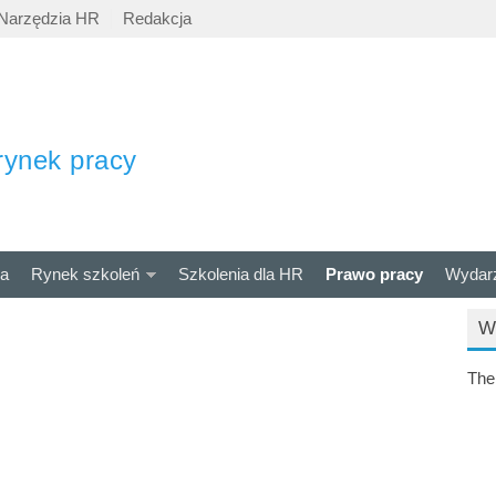
Narzędzia HR
Redakcja
rynek pracy
ra
Rynek szkoleń
Szkolenia dla HR
Prawo pracy
Wydar
W
The