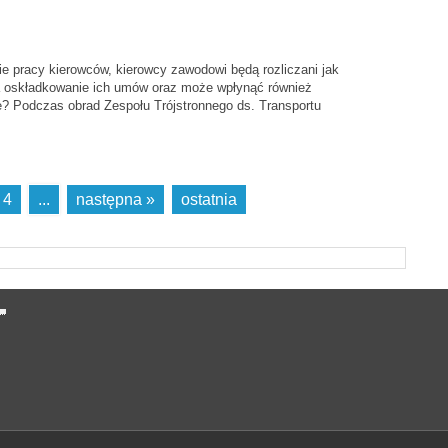
ie pracy kierowców, kierowcy zawodowi będą rozliczani jak
a oskładkowanie ich umów oraz może wpłynąć również
? Podczas obrad Zespołu Trójstronnego ds. Transportu
4
...
następna »
ostatnia