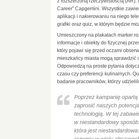
z rozszerzoną rzeczywistością (AR). 
Career” Capgemini. Wszystkie zawie
aplikacji i nakierowaniu na niego tele
grafiki oraz quiz, w którym będzie m
Umieszczony na plakatach marker roz
informacje i obiekty do fizycznej prz
który pojawi się przed oczami obser
mieszkańcy miasta mogą sprawdzić c
Odpowiedzą na proste pytania dotyc
czasu czy preferencji kulinarnych. 
badanie pracowników, którzy udzielil
Poprzez kampanię opartą 
zaprosić naszych potenc
technologią. W tej zabaw
w niestandardowy sposób 
która jest niestandardowa