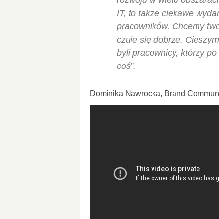
rozwoju w wielu obszarac
IT, to także ciekawe wyd
pracowników. Chcemy twor
czuje się dobrze. Cieszymy
byli pracownicy, którzy p
coś”.
Dominika Nawrocka, Brand Commun