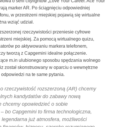
Mowa o serii citylightów „Love Your Career. Ace Your
rają marker AR. Po ściągnięciu odpowiedniej
fonu, w przestrzeni miejskiej pojawią się wirtualne
ożna wziąć udział.
szerzonej rzeczywistości przeniesie cyfrowe
estrzeni miejskiej. Za pomocą wirtualnego quizu,
watorów po aktywowaniu markera telefonem,
zy tworzą z Capgemini idealne połączenie.
zące m.in ulubionego sposobu spędzania wolnego
Quiz został skonstruowany w oparciu o wewnętrzne
i odpowiedzi na te same pytania.
o rzeczywistość rozszerzoną (AR) chcemy
jalnych kandydatów do zabawy nową
ie chcemy opowiedzieć o sobie
– bo Capgemini to firma technologiczna,
: legendarna już atmosfera, możliwości