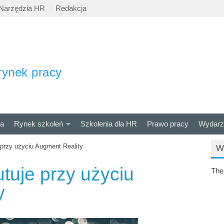
Narzędzia HR
Redakcja
rynek pracy
ra
Rynek szkoleń
Szkolenia dla HR
Prawo pracy
Wydarz
 przy użyciu Augment Reality
W
tuje przy użyciu
The
y