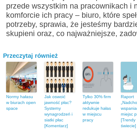
przede wszystkim na pracownikach 
komforcie ich pracy – biuro, które spe
potrzeby, sprawia, że jesteśmy bardzie
skupieni oraz, co najważniejsze, zado
Przeczytaj również
Normy hałasu
Jak oswoić
Tylko 30% firm
Raport
w biurach open
jawność płac?
aktywnie
„Nadcho
space
Systemy
redukuje hałas
wspania
wynagrodzeń i
w miejscu
miejsc p
siatki płac
pracy
[Trendy
[Komentarz]
świecie]