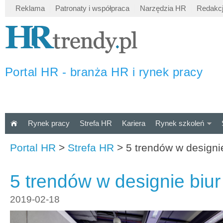
Reklama
Patronaty i współpraca
Narzędzia HR
Redakc
Portal HR - branża HR i rynek pracy
Rynek pracy
Strefa HR
Kariera
Rynek szkoleń
Portal HR
>
Strefa HR
>
5 trendów w designi
5 trendów w designie biu
2019-02-18