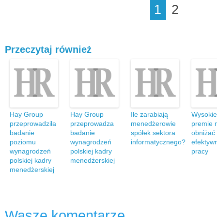
1
2
Przeczytaj również
Hay Group
Hay Group
Ile zarabiają
Wysokie
przeprowadziła
przeprowadza
menedżerowie
premie
badanie
badanie
spółek sektora
obniżać
poziomu
wynagrodzeń
informatycznego?
efektyw
wynagrodzeń
polskiej kadry
pracy
polskiej kadry
menedżerskiej
menedżerskiej
Wasze komentarze