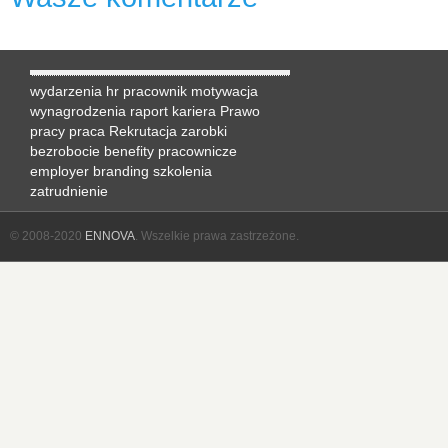
wydarzenia hr
pracownik
motywacja
wynagrodzenia
raport
kariera
Prawo
pracy
praca
Rekrutacja
zarobki
bezrobocie
benefity pracownicze
employer branding
szkolenia
zatrudnienie
© 2008-2020
ENNOVA
. Wszelkie prawa zastrzeżone.