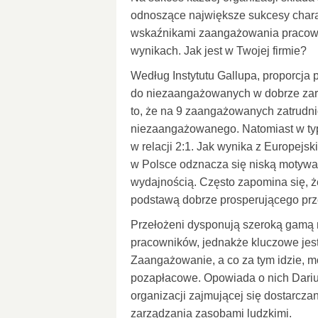
odnoszące największe sukcesy charak
wskaźnikami zaangażowania pracown
wynikach. Jak jest w Twojej firmie?
Według Instytutu Gallupa, proporcj
do niezaangażowanych w dobrze zarz
to, że na 9 zaangażowanych zatrudni
niezaangażowanego. Natomiast w typ
w relacji 2:1. Jak wynika z Europejsk
w Polsce odznacza się niską motywac
wydajnością. Często zapomina się, 
podstawą dobrze prosperującego prz
Przełożeni dysponują szeroką gamą 
pracowników, jednakże kluczowe jes
Zaangażowanie, a co za tym idzie, 
pozapłacowe. Opowiada o nich Darius
organizacji zajmującej się dostarcz
zarządzania zasobami ludzkimi.