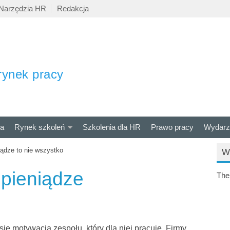
Narzędzia HR
Redakcja
rynek pracy
ra
Rynek szkoleń
Szkolenia dla HR
Prawo pracy
Wydarz
iądze to nie wszystko
W
 pieniądze
The
ię motywacja zespołu, który dla niej pracuje. Firmy