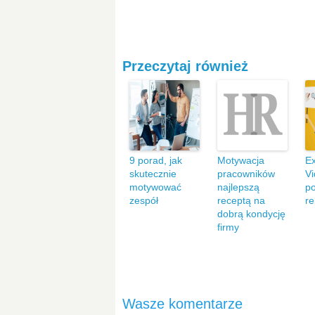
Przeczytaj również
9 porad, jak
Motywacja
Ex
skutecznie
pracowników
Vi
motywować
najlepszą
p
zespół
receptą na
re
dobrą kondycję
firmy
Wasze komentarze