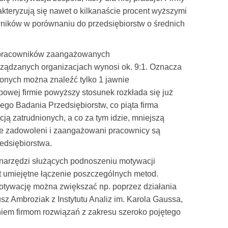
teryzują się nawet o kilkanaście procent wyższymi
ików w porównaniu do przedsiębiorstw o średnich
a pracowników zaangażowanych
ądzanych organizacjach wynosi ok. 9:1. Oznacza
onych można znaleźć tylko 1 jawnie
owej firmie powyższy stosunek rozkłada się już
iego Badania Przedsiębiorstw, co piąta firma
ją zatrudnionych, a co za tym idzie, mniejszą
że zadowoleni i zaangażowani pracownicy są
edsiębiorstwa.
narzędzi służących podnoszeniu motywacji
t umiejętne łączenie poszczególnych metod.
motywację można zwiększać np. poprzez działania
z Ambroziak z Instytutu Analiz im. Karola Gaussa,
aniem firmom rozwiązań z zakresu szeroko pojętego