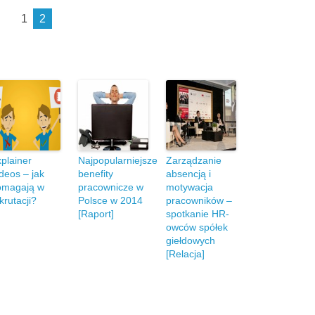
1
2
plainer
Najpopularniejsze
Zarządzanie
deos – jak
benefity
absencją i
omagają w
pracownicze w
motywacja
krutacji?
Polsce w 2014
pracowników –
[Raport]
spotkanie HR-
owców spółek
giełdowych
[Relacja]