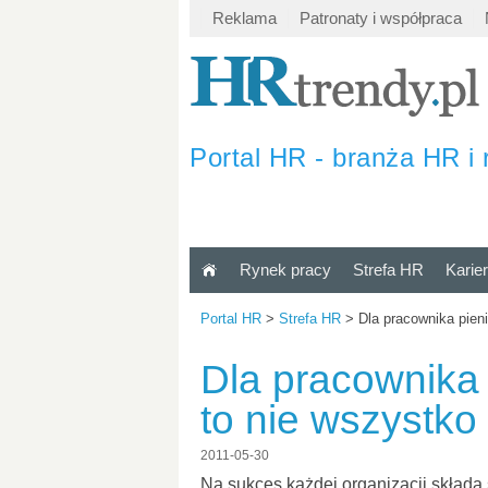
Reklama
Patronaty i współpraca
Portal HR - branża HR i 
Rynek pracy
Strefa HR
Karie
Portal HR
>
Strefa HR
>
Dla pracownika pien
Dla pracownika
to nie wszystko
2011-05-30
Na sukces każdej organizacji składa s