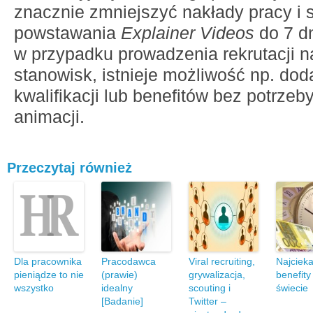
znacznie zmniejszyć nakłady pracy i 
powstawania
Explainer Videos
do 7 d
w przypadku prowadzenia rekrutacji n
stanowisk, istnieje możliwość np. do
kwalifikacji lub benefitów bez potrzeb
animacji.
Przeczytaj również
Dla pracownika
Pracodawca
Viral recruiting,
Najciek
pieniądze to nie
(prawie)
grywalizacja,
benefity
wszystko
idealny
scouting i
świecie
[Badanie]
Twitter –