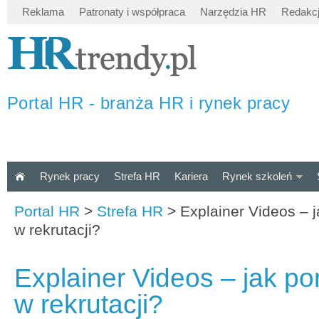
Reklama
Patronaty i współpraca
Narzędzia HR
Redakc
Portal HR - branża HR i rynek pracy
Rynek pracy
Strefa HR
Kariera
Rynek szkoleń
Portal HR
>
Strefa HR
>
Explainer Videos – 
w rekrutacji?
Explainer Videos – jak p
w rekrutacji?