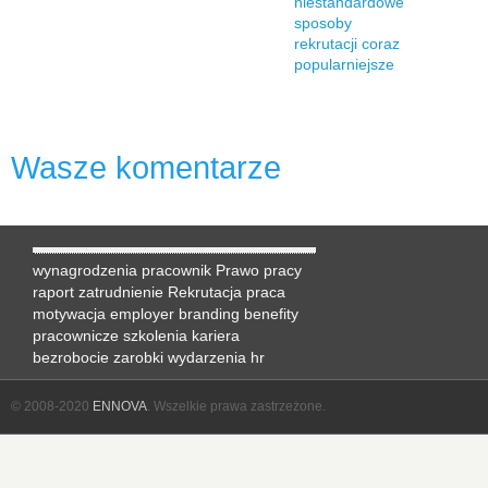
niestandardowe
sposoby
rekrutacji coraz
popularniejsze
Wasze komentarze
wynagrodzenia
pracownik
Prawo pracy
raport
zatrudnienie
Rekrutacja
praca
motywacja
employer branding
benefity
pracownicze
szkolenia
kariera
bezrobocie
zarobki
wydarzenia hr
© 2008-2020
ENNOVA
. Wszelkie prawa zastrzeżone.