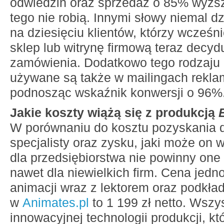
odwiedzin oraz sprzedaż o 85% wyższą
tego nie robią. Innymi słowy niemal d
na dziesięciu klientów, którzy wcześni
sklep lub witrynę firmową teraz decyd
zamówienia. Dodatkowo tego rodzaju
używane są także w mailingach rekl
podnosząc wskaźnik konwersji o 96%
Jakie koszty wiążą się z produkcją
W porównaniu do kosztu pozyskania 
specjalisty oraz zysku, jaki może on
dla przedsiębiorstwa nie powinny on
nawet dla niewielkich firm. Cena jed
animacji wraz z lektorem oraz podk
w
Animates.pl
to 1 199 zł netto. Wszys
innowacyjnej technologii produkcji, k