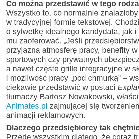
Co można przedstawić w tego rodza
Wszystko to, co normalnie znalazłoby
w tradycyjnej formie tekstowej. Chodz
o sylwetkę idealnego kandydata, jak i
mu zaoferować. „Jeśli przedsiębiorst
przyjazną atmosferę pracy, benefity w 
sportowych czy prywatnych ubezpiec
a nawet częste grille integracyjne w s
i możliwość pracy „pod chmurką” – w
ciekawie przedstawić w postaci
Expla
tłumaczy Bartosz Nowakowski, właścic
Animates.pl
zajmującej się tworzenie
animacji reklamowych.
Dlaczego przedsiębiorcy tak chętni
Przede wszystkim dlatego, że coraz 