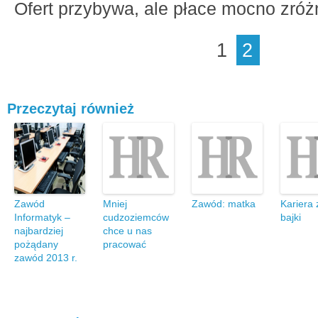
Ofert przybywa, ale płace mocno zró
1
2
Przeczytaj również
Zawód
Mniej
Zawód: matka
Kariera 
Informatyk –
cudzoziemców
bajki
najbardziej
chce u nas
pożądany
pracować
zawód 2013 r.