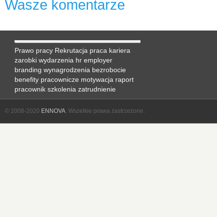
Wasze komentarze
Prawo pracy
Rekrutacja
praca
kariera
zarobki
wydarzenia hr
employer
branding
wynagrodzenia
bezrobocie
benefity pracownicze
motywacja
raport
pracownik
szkolenia
zatrudnienie
© 2008-2020
ENNOVA
. Wszelkie prawa zastrzeżone.