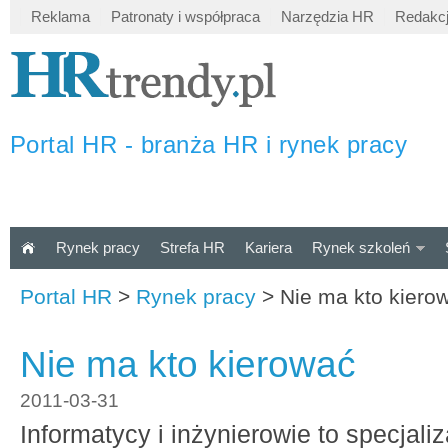
Reklama
Patronaty i współpraca
Narzędzia HR
Redakc
Portal HR - branża HR i rynek pracy
Rynek pracy
Strefa HR
Kariera
Rynek szkoleń
Portal HR
>
Rynek pracy
>
Nie ma kto kiero
Nie ma kto kierować
2011-03-31
Informatycy i inżynierowie to specjal