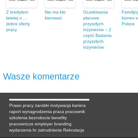
Z kredytem
Nie ma kto
Oczekiwania
Familijn
łatwiej o …
kierować
płacowe
biznes 
dobre oferty
przyszłych
Polsce
pracy
inżynierów – 2
część Badania
przyszłych
inżynierów
Wasze komentarze
Prawo pracy
zarobki
motywacja
kariera
raport
wynagrodzenia
praca
pracownik
szkolenia
bezrobocie
benefity
pracownicze
employer branding
wydarzenia hr
zatrudnienie
Rekrutacja