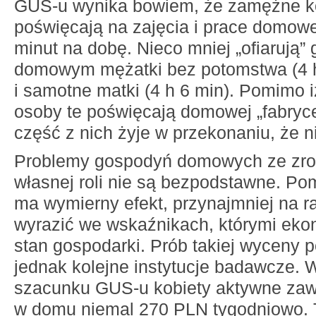
GUS-u wynika bowiem, że zamężne ko
poświęcają na zajęcia i prace domowe
minut na dobę. Nieco mniej „ofiarują
domowym mężatki bez potomstwa (4 h
i samotne matki (4 h 6 min). Pomimo 
osoby te poświęcają domowej „fabryce
część z nich żyje w przekonaniu, że n
Problemy gospodyń domowych ze zr
własnej roli nie są bezpodstawne. Po
ma wymierny efekt, przynajmniej na raz
wyrazić we wskaźnikach, którymi eko
stan gospodarki. Prób takiej wyceny 
jednak kolejne instytucje badawcze. 
szacunku GUS-u kobiety aktywne zaw
w domu niemal 270 PLN tygodniowo. T