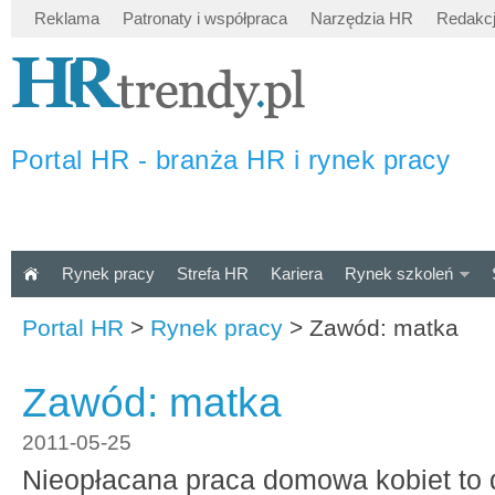
Reklama
Patronaty i współpraca
Narzędzia HR
Redakc
Portal HR - branża HR i rynek pracy
Rynek pracy
Strefa HR
Kariera
Rynek szkoleń
Portal HR
>
Rynek pracy
>
Zawód: matka
Zawód: matka
2011-05-25
Nieopłacana praca domowa kobiet to 