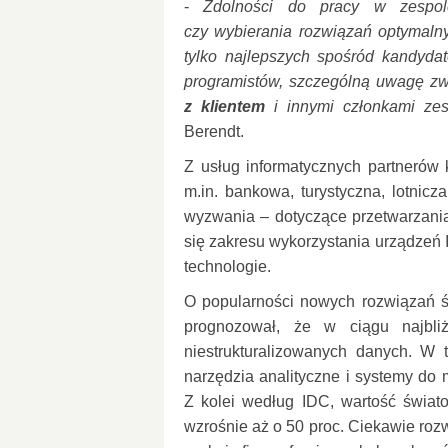
-
Zdolności do pracy w zespol
czy wybierania rozwiązań optymalny
tylko najlepszych spośród kandydat
programistów, szczególną uwagę 
z klientem
i innymi członkami zes
Berendt.
Z usług informatycznych partnerów k
m.in. bankowa, turystyczna, lotnic
wyzwania – dotyczące przetwarzani
się zakresu wykorzystania urządzeń 
technologie.
O popularności nowych rozwiązań ś
prognozował, że
w ciągu najbliż
niestrukturalizowanych danych. W t
narzędzia analityczne i systemy do
Z kolei według IDC, wartość świat
wzrośnie aż o 50 proc. Ciekawie roz