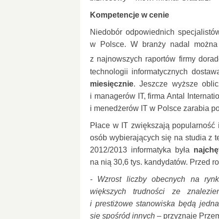
Kompetencje w cenie
Niedobór odpowiednich specjalistó
w Polsce. W branży nadal można 
z najnowszych raportów firmy dora
technologii informatycznych dosta
miesięcznie
. Jeszcze wyższe oblic
i managerów IT, firma Antal Internati
i menedżerów IT w Polsce zarabia pow
Płace w IT zwiększają popularność i
osób wybierających się na studia z t
2012/2013 informatyka była
najchę
na nią 30,6 tys. kandydatów. Przed ro
- Wzrost liczby obecnych na ryn
większych trudności ze znalezien
i prestiżowe stanowiska będą jedn
się spośród innych
– przyznaje Prze