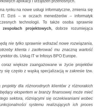
órkowych aplikacji i urządzeń przenośnych.
a rynku na nowe usługi informatyczne, zmienia się
a IT. Dziś – w oczach menedżerów – informatyk
czesnych technologii. To także osoba sprawnie
 zespołach projektowych,
dobrze rozumiejąca
 będą nie tylko sprawnie wdrażać nowe rozwiązania,
otrzeby klienta i zaoferować mu znaczną wartość
yrektor ds. Usług IT w Infosys BPO Europe.
 coraz większe zaangażowane w życie projektów
ączy się często z wąską specjalizacją w zakresie tzw.
ją projekty dla różnorodnych klientów z różnorakich
będący ekspertem w branży finansowej może mieć
 tego sektora, różniącymi się oczekiwaniami wobec
funkcjonalności systemu realizujących ich
proces