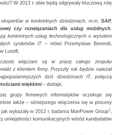
ności? W 2013 r. obie będą odgrywały kluczową rolę
 ekspertów w konkretnych dziedzinach, m.in.
SAP,
owej czy rozwiązaniach dla usług mobilnych
.
ują konkretnych usług technologicznych o wysokim
całych systemów IT
– mówi Przemysław Berendt,
w Luxoft,
y często włączani są w pracę całego zespołu
takt z klientem firmy. Przyszły rok będzie należał
jpopularniejszych dziś dziedzinach IT, połączą
nościami miękkimi
– dodaje.
jszej grupy firmowych informatyków oczekuje się
ześnie także – silniejszego włączenia się w procesy
1
,
jak wykazały w 2012 r. badania ManPower Group
,
zy umiejętności komunikacyjnych wśród kandydatów