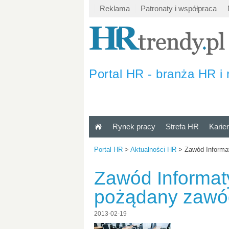
Reklama
Patronaty i współpraca
Portal HR - branża HR i 
Rynek pracy
Strefa HR
Karie
Portal HR
>
Aktualności HR
>
Zawód Informat
Zawód Informaty
pożądany zawód
2013-02-19