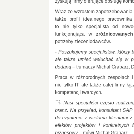
zyskują firmy oferujące obsługę kom
Wraz ze wzrostem zapotrzebowania n
także profil idealnego pracownik
to nie tylko specjalista od nowo
funkcjonująca w
zróżnicowanych
potrzeby zleceniodawców.
- Poszukujemy specjalistów, którzy
ale także umieć wsłuchać się w p
dodaną –
tłumaczy Michał Grabarz, D
Praca w różnorodnych zespołach i
nie tylko IT, ale także całej firmy ł
kompetencji twardych.

- Nasi specjaliści często realizu
branż. Na przykład,
konsultant SAP
do czynienia z wieloma klientami z
efektów
projektów i
konkretnych 
biznesowy
– mówi Michał Grabarz.