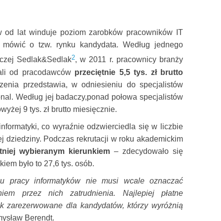
w od lat winduje poziom zarobków pracowników IT
mówić o tzw. rynku kandydata. Według jednego
2
dczej Sedlak&Sedlak
, w 2011 r. pracownicy branży
wali od pracodawców
przeciętnie 5,5 tys. zł brutto
zenia przedstawia, w odniesieniu do specjalistów
onal. Według jej badaczy,
ponad połowa specjalistów
yżej 9 tys. zł brutto miesięcznie.
nformatyki, co wyraźnie odzwierciedla się w liczbie
ej dziedziny. Podczas rekrutacji w roku akademickim
tniej wybieranym kierunkiem
– zdecydowało się
kiem było to 27,6 tys. osób.
ku pracy informatyków nie musi wcale oznaczać
iem przez nich zatrudnienia. Najlepiej płatne
ak zarezerwowane dla kandydatów, którzy wyróżnią
mysław Berendt.