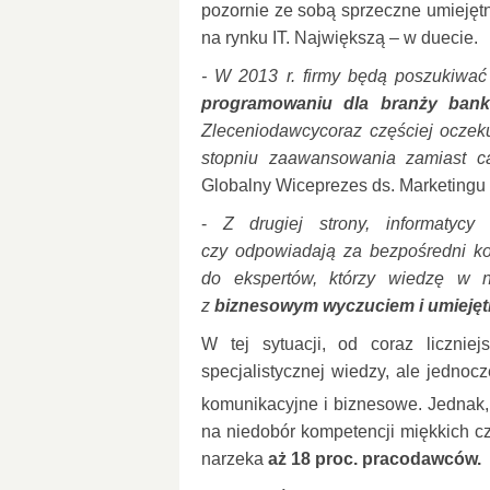
pozornie ze sobą sprzeczne umiejęt
na rynku IT. Największą – w duecie.
- W 2013 r. firmy będą poszukiwać
programowaniu dla branży bank
Zleceniodawcy
coraz częściej oczek
stopniu zaawansowania zamiast 
Globalny Wiceprezes ds. Marketingu 
-
Z drugiej strony, informatyc
czy odpowiadają za bezpośredni kon
do ekspertów, którzy wiedzę w na
z
biznesowym wyczuciem i umiejęt
W tej sytuacji, od coraz licznie
specjalistycznej wiedzy, ale jednoc
komunikacyjne i biznesowe. Jednak
na niedobór kompetencji miękkich c
narzeka
aż 18 proc. pracodawców.