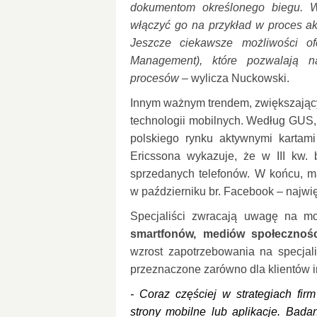
dokumentom określonego biegu. W
włączyć go na przykład w proces akc
Jeszcze ciekawsze możliwości o
Management), które pozwalają na
procesów –
wylicza Nuckowski.
Innym ważnym trendem, zwiększającym
technologii mobilnych. Według GUS, 
polskiego rynku aktywnymi karta
Ericssona wykazuje, że w III kw. 
sprzedanych telefonów. W końcu, ma
w październiku br. Facebook – najwię
Specjaliści zwracają uwagę na moż
smartfonów, mediów społecznoś
wzrost zapotrzebowania na specjal
przeznaczone zarówno dla klientów i
- Coraz częściej w strategiach fi
strony mobilne lub aplikacje. Ba