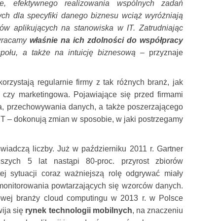
e, efektywnego realizowania wspólnych zadań
ch dla specyfiki danego biznesu wciąż wyróżniają
ów aplikujących na stanowiska w IT. Zatrudniając
zwracamy
właśnie na ich zdolności do współpracy
połu, a także na intuicję biznesową –
przyznaje
orzystają regularnie firmy z tak różnych branż, jak
za czy marketingowa.
Pojawiające się przed firmami
a, przechowywania danych, a także poszerzającego
IT –
dokonują zmian w sposobie, w jaki postrzegamy
wiadczą liczby.
Już w październiku 2011 r. Gartner
szych 5 lat nastąpi 80-proc. przyrost zbiorów
ej sytuacji coraz ważniejszą rolę odgrywać miały
 monitorowania powtarzających się wzorców danych.
owej branży cloud computingu w 2013 r. w Polsce
wija się
rynek technologii mobilnych
, na znaczeniu