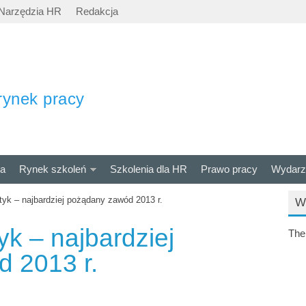
Narzędzia HR
Redakcja
rynek pracy
ra
Rynek szkoleń
Szkolenia dla HR
Prawo pracy
Wydarz
yk – najbardziej pożądany zawód 2013 r.
W
k – najbardziej
The
 2013 r.