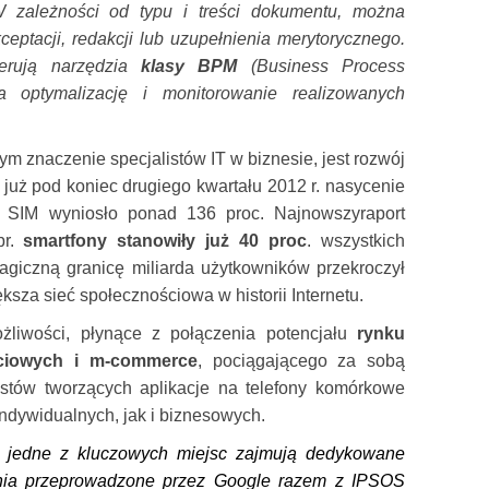
 zależności od typu i treści dokumentu, można
eptacji, redakcji lub uzupełnienia merytorycznego.
ferują narzędzia
klasy BPM
(Business Process
 optymalizację i monitorowanie realizowanych
 znaczenie specjalistów IT w biznesie, jest rozwój
już pod koniec drugiego kwartału 2012 r. nasycenie
mi SIM wyniosło ponad 136 proc.
Najnowszy
raport
br.
smartfony stanowiły już 40 proc
. wszystkich
giczną granicę miliarda użytkowników przekroczył
ksza sieć społecznościowa w historii Internetu.
liwości, płynące z połączenia potencjału
rynku
ciowych i m-commerce
,
pociągającego za sobą
istów tworzących aplikacje na telefony komórkowe
ndywidualnych, jak i biznesowych.
rm jedne z kluczowych miejsc zajmują dedykowane
dania przeprowadzone przez Google razem z IPSOS