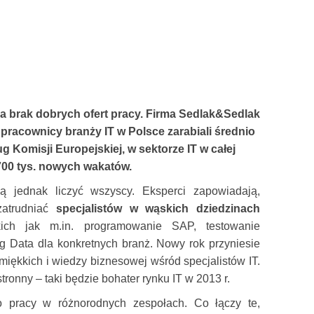
na brak dobrych ofert pracy. Firma Sedlak&Sedlak
. pracownicy branży IT w Polsce zarabiali średnio
ug Komisji Europejskiej, w sektorze IT w całej
700 tys. nowych wakatów.
ą jednak liczyć wszyscy.
Eksperci zapowiadają,
zatrudniać
specjalistów
w wąskich dziedzinach
kich jak m.in. programowanie SAP, testowanie
g Data dla konkretnych branż
. Nowy rok
przyniesie
miękkich i wiedzy biznesowej wśród specjalistów IT.
onny – taki będzie bohater rynku IT w 2013 r.
o pracy w różnorodnych zespołach. Co łączy te,