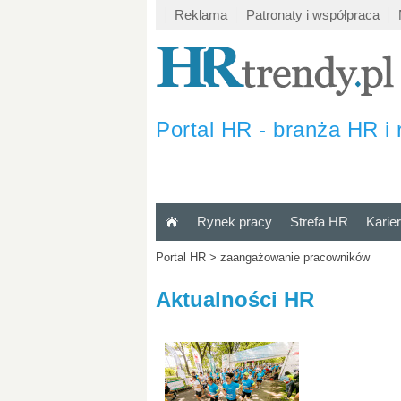
Reklama
Patronaty i współpraca
Portal HR - branża HR i 
Rynek pracy
Strefa HR
Karie
Portal HR
>
zaangażowanie pracowników
Aktualności HR