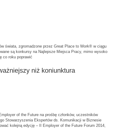
w świata, zgromadzone przez Great Place to Work® w ciągu
izowane są konkursy na Najlepsze Miejsca Pracy, mimo wysoko
ię co roku poprawić
żniejszy niż koniunktura
Employer of the Future na prośbę członków, uczestników
go Stowarzyszenia Ekspertów ds. Komunikacji w Biznesie
ować kolejną edycję – II Employer of the Future Forum 2014,