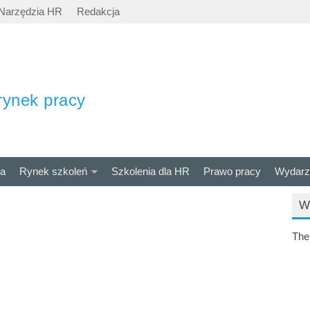
Narzędzia HR
Redakcja
rynek pracy
ra
Rynek szkoleń
Szkolenia dla HR
Prawo pracy
Wydarz
W
The