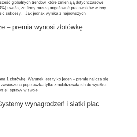
 sześć globalnych trendów, które zmieniają dotychczasowe
(84%) uważa, że firmy muszą angażować pracowników w inny
nosić sukcesy. Jak jednak wynika z najnowszych
rze – premia wynosi złotówkę
ą 1 złotówkę. Warunek jest tylko jeden – premię nalicza się
zawieszona poprzeczka tylko zmobilizowała ich do wysiłku.
wzięli sprawy w swoje
ystemy wynagrodzeń i siatki płac