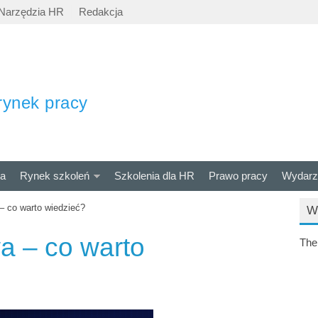
Narzędzia HR
Redakcja
rynek pracy
ra
Rynek szkoleń
Szkolenia dla HR
Prawo pracy
Wydarz
– co warto wiedzieć?
W
a – co warto
The