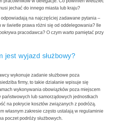
ich pracowników w delegacje. Co powinien wiedzieć
musi jechać do innego miasta lub kraju?
odpowiadają na najczęściej zadawane pytania –
 w świetle prawa różni się od oddelegowania? Ile
y pokrywa pracodawca? O czym warto pamiętać przy
 jest wyjazd służbowy?
dawcy wykonuje zadanie służbowe poza
iedziba firmy, to takie działanie wpisuje się
ramach wykonywania obowiązków poza miejscem
w państwowych lub samorządowych jednostkach
ość na pokrycie kosztów związanych z podróżą.
m własnym zakresie często ustalają w regulaminie
a poczet podróży służbowych.