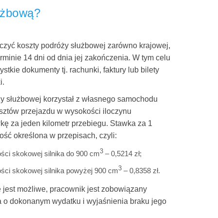
łużbową?
czyć koszty podróży służbowej zarówno krajowej,
terminie 14 dni od dnia jej zakończenia. W tym celu
kie dokumenty tj. rachunki, faktury lub bilety
i.
ży służbowej korzystał z własnego samochodu
sztów przejazdu w wysokości iloczynu
kę za jeden kilometr przebiegu. Stawka za 1
ość określona w przepisach, czyli:
3
ci skokowej silnika do 900 cm
– 0,5214 zł;
3
ci skokowej silnika powyżej 900 cm
– 0,8358 zł.
 jest możliwe, pracownik jest zobowiązany
 o dokonanym wydatku i wyjaśnienia braku jego