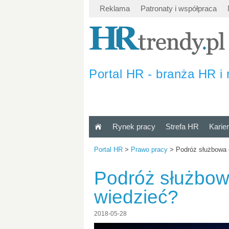
Reklama
Patronaty i współpraca
Portal HR - branża HR i 
Rynek pracy
Strefa HR
Karie
Portal HR
>
Prawo pracy
>
Podróż służbowa 
Podróż służbow
wiedzieć?
2018-05-28