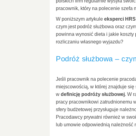
polskich firm regularnie wysyła swo
pracownik, który na polecenie szefa 
W poniższym artykule
eksperci HRS
czym jest podróż służbowa oraz czym
powinna wynosić dieta i jakie koszt
rozliczaniu własnego wyjazdu?
Podróż służbowa – czym
Jeśli pracownik na polecenie praco
miejscowością, w której znajduje się s
w
definicję podróży służbowej
. W 
pracy pracownikowi zatrudnionemu 
sfery budżetowej przysługuje należn
Pracodawcy prywatni również w swoi
lub umowie odpowiednią należność n