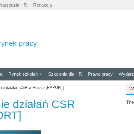
Narzędzia HR
Redakcja
rynek pracy
ra
Rynek szkoleń
Szkolenia dla HR
Prawo pracy
Wydarz
nie działań CSR w Polsce [RAPORT]
W
ie działań CSR
The
ORT]