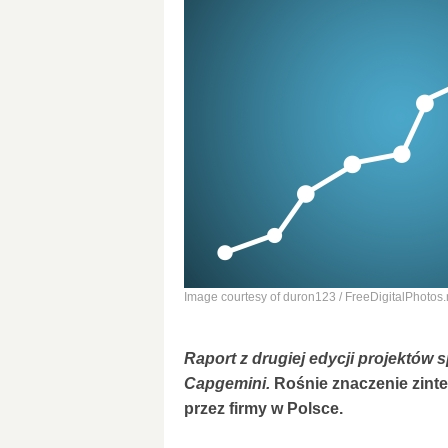
Image courtesy of duron123 / FreeDigitalPhotos.
Raport z drugiej edycji projektów
Capgemini.
Rośnie znaczenie zin
przez firmy w Polsce.