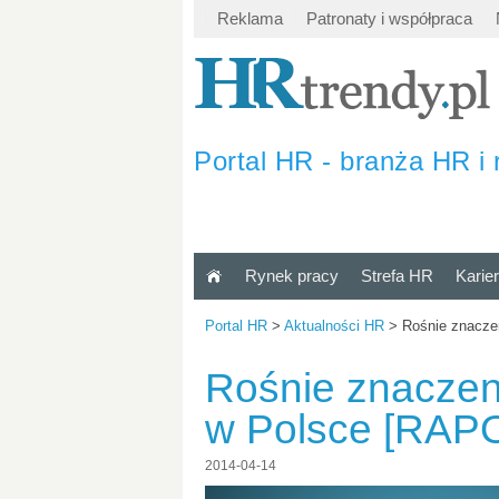
Reklama
Patronaty i współpraca
Portal HR - branża HR i 
Rynek pracy
Strefa HR
Karie
Portal HR
>
Aktualności HR
>
Rośnie znacze
Rośnie znaczen
w Polsce [RAP
2014-04-14