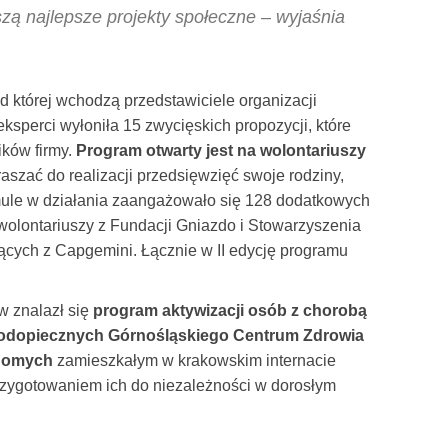
zą najlepsze projekty społeczne – wyjaśnia
d której wchodzą przedstawiciele organizacji
eksperci wyłoniła 15 zwycięskich propozycji, które
ków firmy.
Program otwarty jest na wolontariuszy
szać do realizacji przedsięwzięć swoje rodziny,
ormule w działania zaangażowało się 128 dodatkowych
 wolontariuszy z Fundacji Gniazdo i Stowarzyszenia
cych z Capgemini. Łącznie w II edycję programu
w znalazł się
program aktywizacji osób z chorobą
 podopiecznych Górnośląskiego Centrum Zdrowia
idomych
zamieszkałym w krakowskim internacie
rzygotowaniem ich do niezależności w dorosłym