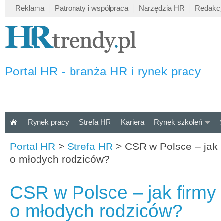
Reklama
Patronaty i współpraca
Narzędzia HR
Redakc
Portal HR - branża HR i rynek pracy
Rynek pracy
Strefa HR
Kariera
Rynek szkoleń
Portal HR
>
Strefa HR
>
CSR w Polsce – jak 
o młodych rodziców?
CSR w Polsce – jak firmy
o młodych rodziców?