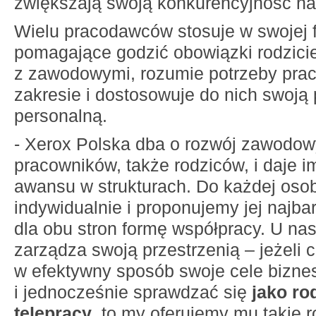
zwiększają swoją konkurencyjność na
Wielu pracodawców stosuje w swojej f
pomagające godzić obowiązki rodzicie
z zawodowymi, rozumie potrzeby pra
zakresie i dostosowuje do nich swoją 
personalną.
- Xerox Polska dba o rozwój zawodow
pracowników, także rodziców, i daje i
awansu w strukturach. Do każdej os
indywidualnie i proponujemy jej najba
dla obu stron formę współpracy. U nas
zarządza swoją przestrzenią – jeżeli 
w efektywny sposób swoje cele bizn
i jednocześnie sprawdzać się
jako ro
telepracy
, to my oferujemy mu takie 