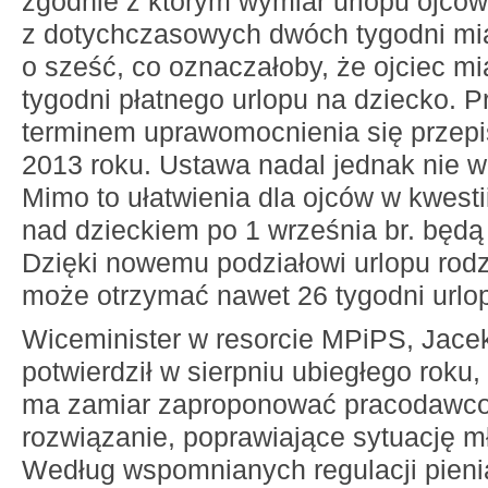
zgodnie z którym wymiar urlopu ojco
z dotychczasowych dwóch tygodni mi
o sześć, co oznaczałoby, że ojciec mi
tygodni płatnego urlopu na dziecko.
terminem uprawomocnienia się przepi
2013 roku. Ustawa nadal jednak nie w
Mimo to ułatwienia dla ojców w kwestii
nad dzieckiem po 1 września br. będ
Dzięki nowemu podziałowi urlopu rodzi
może otrzymać nawet 26 tygodni urlo
Wiceminister w resorcie MPiPS, Jace
potwierdził w sierpniu ubiegłego roku,
ma zamiar zaproponować pracodawco
rozwiązanie, poprawiające sytuację m
Według wspomnianych regulacji pien