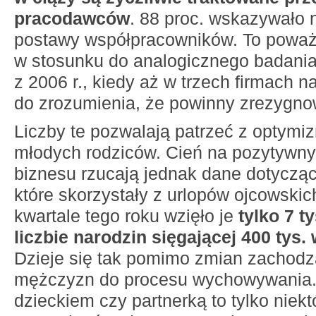
pracodawców
. 88 proc. wskazywało
postawy współpracowników. To powa
w stosunku do analogicznego badan
z 2006 r., kiedy aż w trzech firmach 
do zrozumienia, że powinny zrezygno
Liczby te pozwalają patrzeć z optymi
młodych rodziców. Cień na pozytywny
biznesu rzucają jednak dane dotycząc
które skorzystały z urlopów ojcowski
kwartale tego roku wzięło je
tylko 7 t
liczbie narodzin sięgającej 400 tys. 
Dzieje się tak pomimo zmian zachodz
mężczyzn do procesu wychowywania. 
dzieckiem czy partnerką to tylko niekt