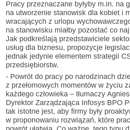
Pracy przeznaczane byłyby m.in. na gr
na utworzenie stanowisk dla kobiet i
wracających z urlopu wychowawczego
na stanowisku miałby pozostać co naj
Jak podkreślają przedstawiciele sek
usług dla biznesu, propozycje legisla
jednak jedynie elementem strategii 
przedsiębiorstw.
- Powrót do pracy po narodzinach dzi
z przełomowych momentów w życiu
każdego człowieka – tłumaczy Agnie
Dyrektor Zarządzająca Infosys BPO P
tak istotne jest, aby firmy były proakt
w proponowaniu rozwiązań, które pra
powrót ułatwią. Co ważne, tego typu d