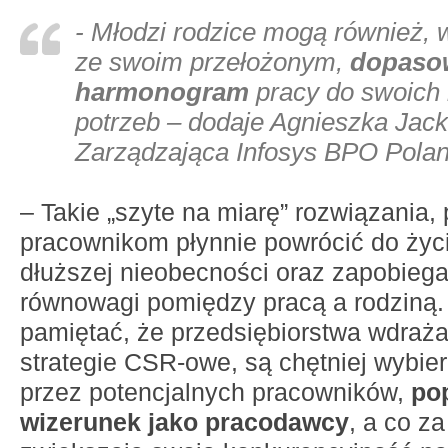
- Młodzi rodzice mogą również,
ze swoim przełożonym,
dopaso
harmonogram
pracy do swoich 
potrzeb – dodaje Agnieszka Jac
Zarządzająca Infosys BPO Pola
– Takie „szyte na miarę” rozwiązania
pracownikom płynnie powrócić do ży
dłuższej nieobecności oraz zapobiega
równowagi pomiędzy pracą a rodziną.
pamiętać, że przedsiębiorstwa wdraża
strategie CSR-owe, są chętniej wybie
przez potencjalnych pracowników,
po
wizerunek jako pracodawcy
, a co za