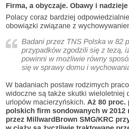
Firma, a obyczaje. Obawy i nadzieje 
Polacy coraz bardziej odpowiedzialnie
obowiązki związane z wychowywaniem
Badani przez TNS Polska w 82 p
przypadków zgodzili się z tezą, i
powinni w możliwie równy spos
się w sprawy domu i wychowania
W badaniach postaw rodzimych prac
widoczne są także skutki wieloletniej 
urlopów macierzyńskich.
Aż 80 proc.
polskich firm sondowanych w 2012 
przez MillwardBrown SMG/KRC przyz
w ciąży są życzliwie traktowane prz