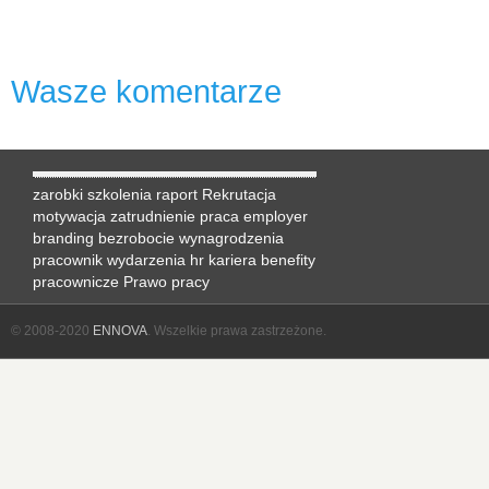
Wasze komentarze
zarobki
szkolenia
raport
Rekrutacja
motywacja
zatrudnienie
praca
employer
branding
bezrobocie
wynagrodzenia
pracownik
wydarzenia hr
kariera
benefity
pracownicze
Prawo pracy
© 2008-2020
ENNOVA
. Wszelkie prawa zastrzeżone.