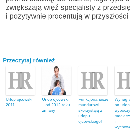
zwiększają więź specjalisty z przeds
i pozytywnie procentują w przyszłości
Przeczytaj również
Urlop ojcowski
Urlop ojcowski
Funkcjonariusze
Wynagr
2011
– od 2012 roku
mundurowi
na urlop
zmiany
skorzystają z
wypocz
urlopu
macierz
ojcowskiego!
i
wychow