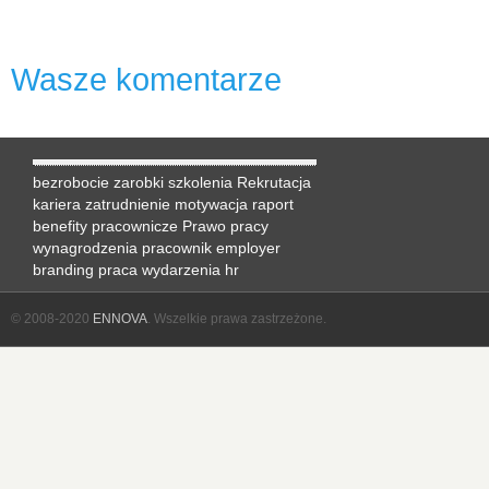
Wasze komentarze
bezrobocie
zarobki
szkolenia
Rekrutacja
kariera
zatrudnienie
motywacja
raport
benefity pracownicze
Prawo pracy
wynagrodzenia
pracownik
employer
branding
praca
wydarzenia hr
© 2008-2020
ENNOVA
. Wszelkie prawa zastrzeżone.