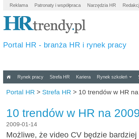
Reklama
Patronaty i współpraca
Narzędzia HR
Redakc
Portal HR - branża HR i rynek pracy
Rynek pracy
Strefa HR
Kariera
Rynek szkoleń
Portal HR
>
Strefa HR
>
10 trendów w HR na
10 trendów w HR na 2009
2009-01-14
Możliwe, że video CV będzie bardziej