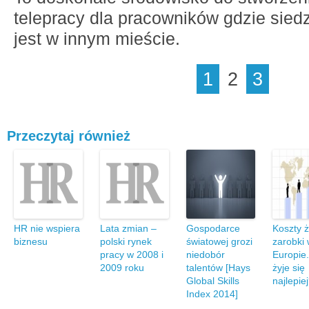
telepracy dla pracowników gdzie sie
jest w innym mieście.
1
2
3
Przeczytaj również
HR nie wspiera
Lata zmian –
Gospodarce
Koszty ż
biznesu
polski rynek
światowej grozi
zarobki
pracy w 2008 i
niedobór
Europie
2009 roku
talentów [Hays
żyje się
Global Skills
najlepie
Index 2014]