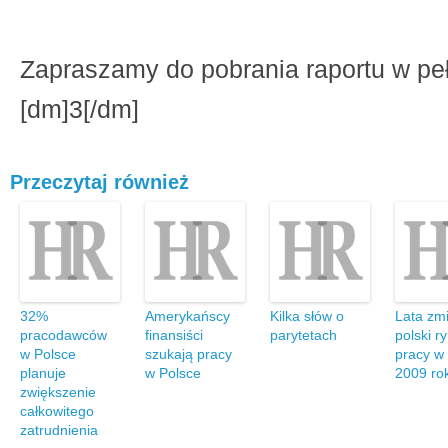
Zapraszamy do pobrania raportu w peł
[dm]3[/dm]
Przeczytaj również
32%
Amerykańscy
Kilka słów o
Lata zm
pracodawców
finansiści
parytetach
polski r
w Polsce
szukają pracy
pracy w 
planuje
w Polsce
2009 ro
zwiększenie
całkowitego
zatrudnienia