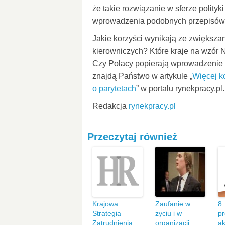
że takie rozwiązanie w sferze polity
wprowadzenia podobnych przepisów 
Jakie korzyści wynikają ze zwiększan
kierowniczych? Które kraje na wzór 
Czy Polacy popierają wprowadzenie p
znajdą Państwo w artykule „
Więcej ko
o parytetach
” w portalu rynekpracy.pl.
Redakcja
rynekpracy.pl
Przeczytaj również
Krajowa
Zaufanie w
8.
Strategia
życiu i w
p
Zatrudnienia
organizacji
ak