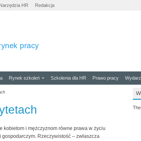
Narzędzia HR
Redakcja
rynek pracy
ra
Rynek szkoleń
Szkolenia dla HR
Prawo pracy
Wydarz
ach
W
rytetach
The
je kobietom i mężczyznom równe prawa w życiu
 i gospodarczym. Rzeczywistość – zwłaszcza