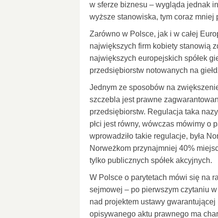
w sferze biznesu – wygląda jednak in
wyższe stanowiska, tym coraz mniej 
Zarówno w Polsce, jak i w całej Eur
największych firm kobiety stanowią
największych europejskich spółek g
przedsiębiorstw notowanych na gieł
Jednym ze sposobów na zwiększenie
szczebla jest prawne zagwarantowan
przedsiębiorstw. Regulacja taka na
płci jest równy, wówczas mówimy o p
wprowadziło takie regulacje, była N
Norweżkom przynajmniej 40% miejsc 
tylko publicznych spółek akcyjnych.
W Polsce o parytetach mówi się na raz
sejmowej – po pierwszym czytaniu w i
nad projektem ustawy gwarantującej 
opisywanego aktu prawnego ma charak