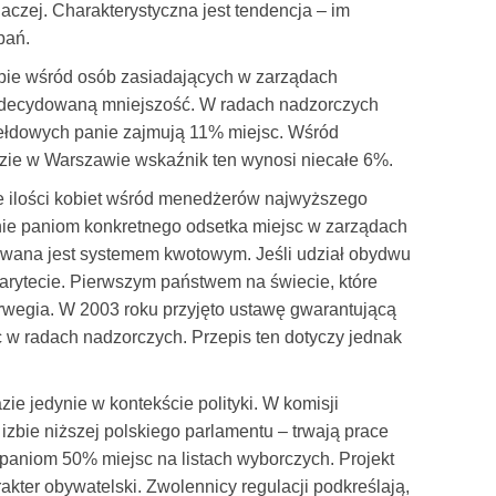
aczej. Charakterystyczna jest tendencja – im
pań.
opie wśród osób zasiadających w zarządach
 zdecydowaną mniejszość. W radach nadzorczych
iełdowych panie zajmują 11% miejsc. Wśród
dzie w Warszawie wskaźnik ten wynosi niecałe 6%.
 ilości kobiet wśród menedżerów najwyższego
ie paniom konkretnego odsetka miejsc w zarządach
zywana jest systemem kwotowym. Jeśli udział obydwu
arytecie. Pierwszym państwem na świecie, które
orwegia. W 2003 roku przyjęto ustawę gwarantującą
w radach nadzorczych. Przepis ten dotyczy jednak
ie jedynie w kontekście polityki. W komisji
zbie niższej polskiego parlamentu – trwają prace
paniom 50% miejsc na listach wyborczych. Projekt
ter obywatelski. Zwolennicy regulacji podkreślają,