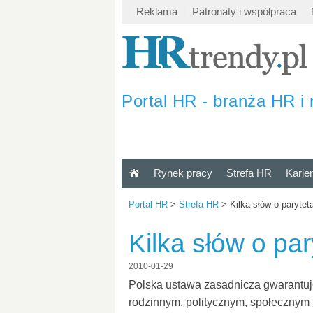
Reklama
Patronaty i współpraca
Portal HR - branża HR i 
Rynek pracy
Strefa HR
Karie
Portal HR
>
Strefa HR
>
Kilka słów o parytet
Kilka słów o pa
2010-01-29
Polska ustawa zasadnicza gwarantu
rodzinnym, politycznym, społecznym