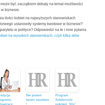
ki może być zaczątkiem debaty na temat możliwości
w biznesie.
ia ilości kobiet na najwyższych stanowiskach
Norwegii ustanowiły systemy kwotowe w biznesie?
arytetu w polityce? Odpowiedzi na te i inne pytania
biet na wysokich stanowiskach, czyli kilka słów
 edycja
Nie jestem
Program
rogramu
twoim zasobem
Solidarność
tywizacji
!
pokoleń „50+”