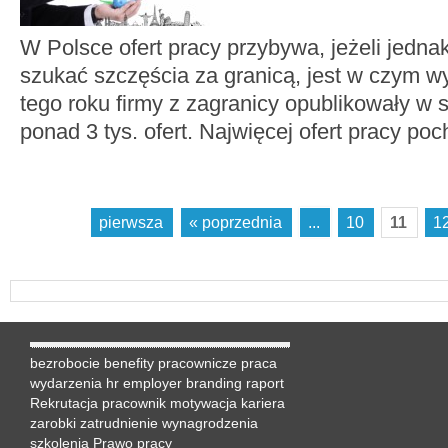
W Polsce ofert pracy przybywa, jeżeli jednak
szukać szczęścia za granicą, jest w czym wy
tego roku firmy z zagranicy opublikowały w s
ponad 3 tys. ofert. Najwięcej ofert pracy po
pierwsza
« poprzednia
...
10
11
1
bezrobocie
benefity pracownicze
praca
wydarzenia hr
employer branding
raport
Rekrutacja
pracownik
motywacja
kariera
zarobki
zatrudnienie
wynagrodzenia
szkolenia
Prawo pracy