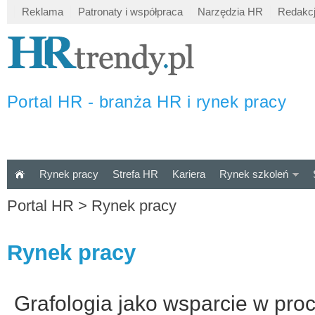
Reklama
Patronaty i współpraca
Narzędzia HR
Redakc
Portal HR - branża HR i rynek pracy
Rynek pracy
Strefa HR
Kariera
Rynek szkoleń
Portal HR
>
Rynek pracy
Rynek pracy
Grafologia jako wsparcie w pro