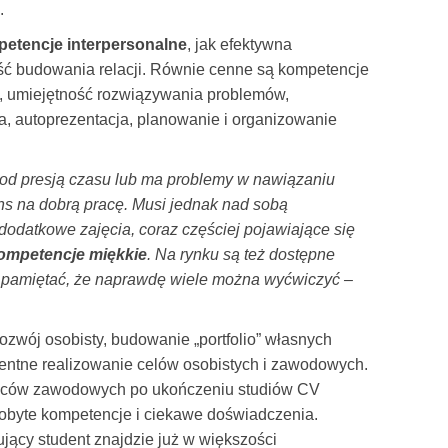
.
etencje interpersonalne
, jak efektywna
ść budowania relacji. Równie cenne są kompetencje
m, umiejętność rozwiązywania problemów,
a, autoprezentacja, planowanie i organizowanie
 pod presją czasu lub ma problemy w nawiązaniu
zans na dobrą pracę. Musi jednak nad sobą
datkowe zajęcia, coraz częściej pojawiające się
kompetencje miękkie
. Na rynku są też dostępne
a pamiętać, że naprawdę wiele można wyćwiczyć –
ozwój osobisty, budowanie „portfolio” własnych
entne realizowanie celów osobistych i zawodowych.
dców zawodowych po ukończeniu studiów CV
byte kompetencje i ciekawe doświadczenia.
ący student znajdzie już w większości