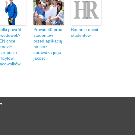
elki powrót
Prawie 40 proc.
Badanie opinii
awodówek?
studentów
studentów
EN chce
przed aplikacją
radzić
na staż
zrobociu … i
sprawdza jego
ficytowi
jakość
racowników