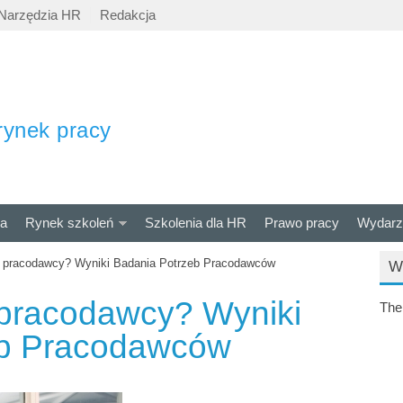
Narzędzia HR
Redakcja
rynek pracy
ra
Rynek szkoleń
Szkolenia dla HR
Prawo pracy
Wydarz
 pracodawcy? Wyniki Badania Potrzeb Pracodawców
W
pracodawcy? Wyniki
The
eb Pracodawców