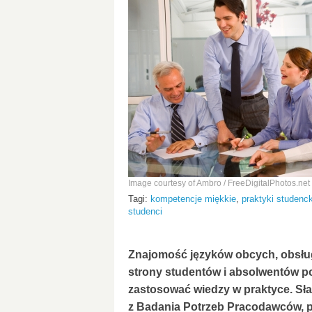
Image courtesy of Ambro / FreeDigitalPhotos.net
Tagi:
kompetencje miękkie
,
praktyki studenc
studenci
Znajomość języków obcych, obsłu
strony studentów i absolwentów pols
zastosować wiedzy w praktyce. Sł
z Badania Potrzeb Pracodawców, p