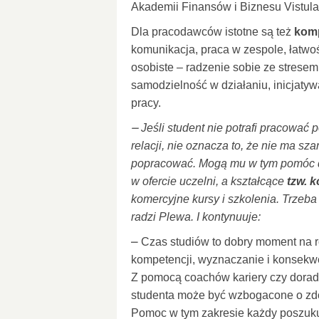
Akademii Finansów i Biznesu Vistula
Dla pracodawców istotne są też
komp
komunikacja, praca w zespole, łatwo
osobiste – radzenie sobie ze strese
samodzielność w działaniu, inicjatyw
pracy.
⎼ Jeśli student nie potrafi pracować
relacji, nie oznacza to, że nie ma s
popracować. Mogą mu w tym pomóc do
w ofercie uczelni, a kształcące
tzw. 
komercyjne kursy i szkolenia. Trzeb
radzi Plewa. I kontynuuje:
⎼ Czas studiów to dobry moment na r
kompetencji, wyznaczanie i konsekw
Z pomocą coachów kariery czy dora
studenta może być wzbogacone o zdo
Pomoc w tym zakresie każdy poszukuj