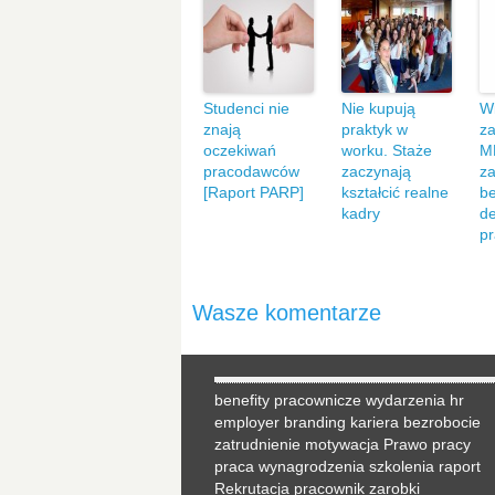
Studenci nie
Nie kupują
Wi
znają
praktyk w
z
oczekiwań
worku. Staże
M
pracodawców
zaczynają
za
[Raport PARP]
kształcić realne
be
kadry
de
p
Wasze komentarze
benefity pracownicze
wydarzenia hr
employer branding
kariera
bezrobocie
zatrudnienie
motywacja
Prawo pracy
praca
wynagrodzenia
szkolenia
raport
Rekrutacja
pracownik
zarobki