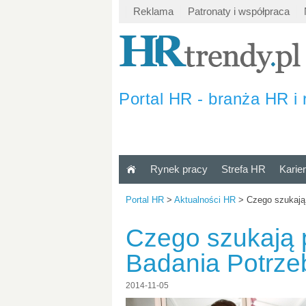
Reklama
Patronaty i współpraca
Portal HR - branża HR i 
Rynek pracy
Strefa HR
Karie
Portal HR
>
Aktualności HR
>
Czego szukają
Czego szukają 
Badania Potrz
2014-11-05