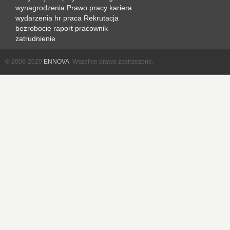
wynagrodzenia
Prawo pracy
kariera
wydarzenia hr
praca
Rekrutacja
bezrobocie
raport
pracownik
zatrudnienie
© 2008-2020
ENNOVA
. Wszelkie prawa zastrzeżone.