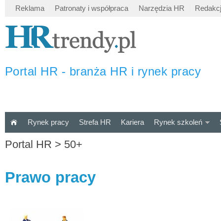
Reklama
Patronaty i współpraca
Narzędzia HR
Redakc
Portal HR - branża HR i rynek pracy
Rynek pracy
Strefa HR
Kariera
Rynek szkoleń
Portal HR
>
50+
Prawo pracy