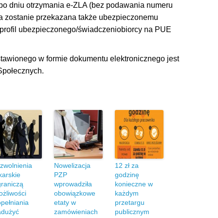
m po dniu otrzymania e-ZLA (bez podawania numeru
 ta zostanie przekazana także ubezpieczonemu
 profil ubezpieczonego/świadczeniobiorcy na PUE
tawionego w formie dokumentu elektronicznego jest
Społecznych.
zwolnienia
Nowelizacja
12 zł za
karskie
PZP
godzinę
raniczą
wprowadziła
konieczne w
żliwości
obowiązkowe
każdym
pełniania
etaty w
przetargu
adużyć
zamówieniach
publicznym