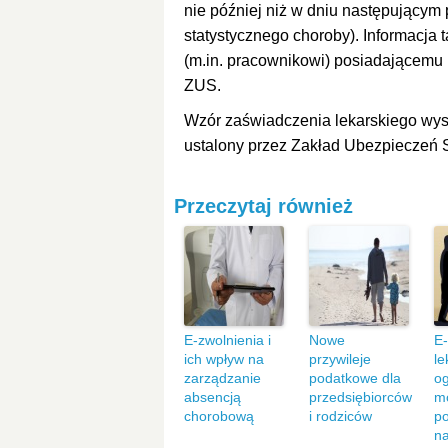
nie później niż w dniu następujący
statystycznego choroby). Informacja
(m.in. pracownikowi) posiadającemu
ZUS.
Wzór zaświadczenia lekarskiego wys
ustalony przez Zakład Ubezpieczeń 
Przeczytaj również
E-zwolnienia i
Nowe
E-
ich wpływ na
przywileje
le
zarządzanie
podatkowe dla
og
absencją
przedsiębiorców
mo
chorobową
i rodziców
po
n