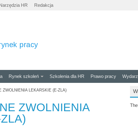
Narzędzia HR
Redakcja
rynek pracy
ra
Rynek szkoleń
Szkolenia dla HR
Prawo pracy
Wydarz
 ZWOLNIENIA LEKARSKIE (E-ZLA)
W
NE ZWOLNIENIA
The
-ZLA)