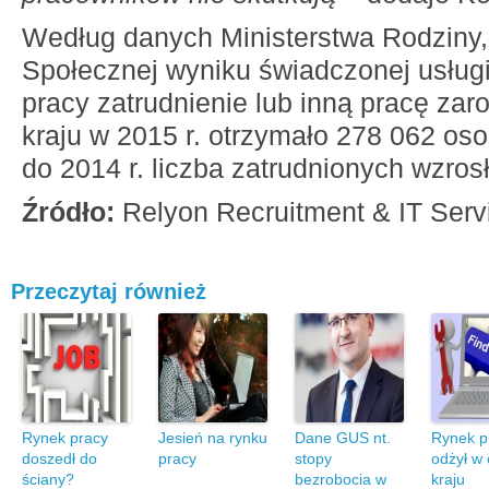
Według danych Ministerstwa Rodziny, P
Społecznej wyniku świadczonej usług
pracy zatrudnienie lub inną pracę zar
kraju w 2015 r. otrzymało 278 062 os
do 2014 r. liczba zatrudnionych wzros
Źródło:
Relyon Recruitment & IT Serv
Przeczytaj również
Rynek pracy
Jesień na rynku
Dane GUS nt.
Rynek p
doszedł do
pracy
stopy
odżył w
ściany?
bezrobocia w
kraju