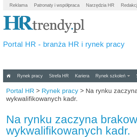
Reklama
Patronaty i współpraca
Narzędzia HR
Redakc
Portal HR - branża HR i rynek pracy
Rynek pracy
Strefa HR
Kariera
Rynek szkoleń
Portal HR
>
Rynek pracy
>
Na rynku zaczyn
wykwalifikowanych kadr.
Na rynku zaczyna brako
wykwalifikowanych kadr.