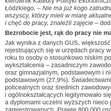
kierownik Katedry Polityki Ekonomicz
Łódzkiego. –
Nie ma już kogo zatrudn
wszyscy, którzy mieli w miarę aktual
i chęć do pracy, znaleźli zajęcie
– dod
Bezrobocie jest, rąk do pracy nie m
Jak wynika z danych GUS, większość
rejestrujących się w urzędach pracy w
roku to osoby o stosunkowo niskim p
wykształcenia – zasadniczym zawod
oraz gimnazjalnym, podstawowym i n
podstawowym (27,9%). Świadectwami
policealnych oraz średnich zawodowy
i ogólnokształcących legitymowało si
a dyplomami uczelni wyższych nieco
zarejestrowanych. Prawie 800 000 osó