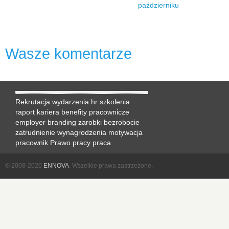
październiku
Wasze komentarze
Rekrutacja
wydarzenia hr
szkolenia
raport
kariera
benefity pracownicze
employer branding
zarobki
bezrobocie
zatrudnienie
wynagrodzenia
motywacja
pracownik
Prawo pracy
praca
© 2008-2020
ENNOVA
. Wszelkie prawa zastrzeżone.