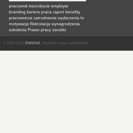
pracownik
bezrobocie
employer
branding
kariera
praca
raport
benefity
pracownicze
zatrudnienie
wydarzenia hr
motywacja
Rekrutacja
wynagrodzenia
szkolenia
Prawo pracy
zarobki
© 2008-2020
ENNOVA
. Wszelkie prawa zastrzeżone.