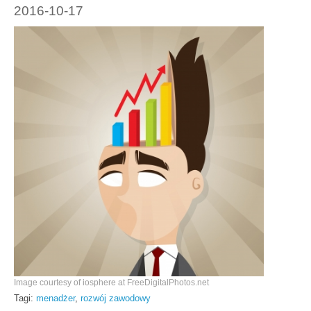
2016-10-17
Image courtesy of iosphere at FreeDigitalPhotos.net
Tagi:
menadżer
,
rozwój zawodowy