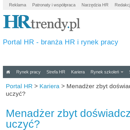
Reklama
Patronaty i współpraca
Narzędzia HR
Redakc
Portal HR - branża HR i rynek pracy
Rynek pracy
Strefa HR
Kariera
Rynek szkoleń
Portal HR
>
Kariera
>
Menadżer zbyt doświad
uczyć?
Menadżer zbyt doświadcz
uczyć?