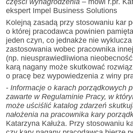
części wynagrodzenia
– mówi r.pr. Ka
ekspert Impel Business Solutions
Kolejną zasadą przy stosowaniu kar 
o której pracodawca powinien pamięta
jeden czyn, co jednakże nie wyklucza
zastosowania wobec pracownika innej
(np. nieusprawiedliwiona nieobecność
karą nagany może skutkować rozwią
o pracę bez wypowiedzenia z winy pr
-
Informacje o karach porządkowych 
zawarte w Regulaminie Pracy, w któ
może uściślić katalog zdarzeń skutk
nałożenia na pracownika kary porząd
Katarzyna Kałuża. Przy stosowaniu k
czy kary nagany pracodawca bierze 