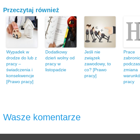
Przeczytaj również
Wypadek w
Dodatkowy
Jeśli nie
Prace
drodze do lub z
dzień wolny od
związek
zabroni
pracy –
pracy w
zawodowy, to
podczas 
świadczenia i
listopadzie
co? [Prawo
zmiana
konsekwencje
pracy]
warunk
[Prawo pracy]
pracy
Wasze komentarze