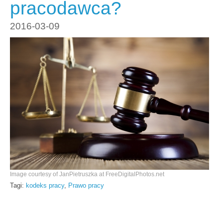
pracodawca?
2016-03-09
Image courtesy of JanPietruszka at FreeDigitalPhotos.net
Tagi:
kodeks pracy
,
Prawo pracy