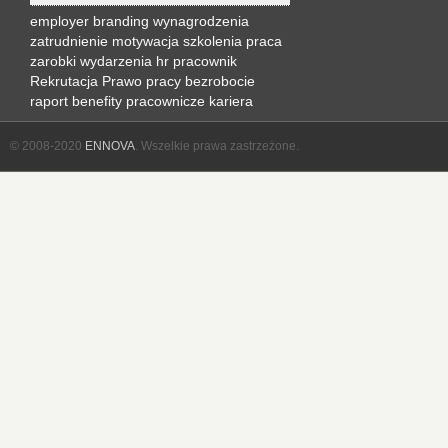
employer branding
wynagrodzenia
zatrudnienie
motywacja
szkolenia
praca
zarobki
wydarzenia hr
pracownik
Rekrutacja
Prawo pracy
bezrobocie
raport
benefity pracownicze
kariera
© 2008-2020
ENNOVA
. Wszelkie prawa zastrzeżone.