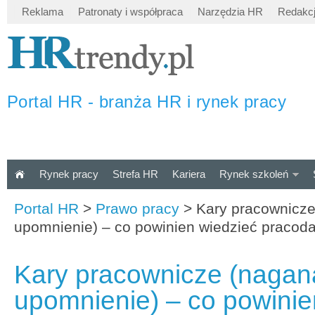
Reklama
Patronaty i współpraca
Narzędzia HR
Redakc
Portal HR - branża HR i rynek pracy
Rynek pracy
Strefa HR
Kariera
Rynek szkoleń
Portal HR
>
Prawo pracy
>
Kary pracownicze
upomnienie) – co powinien wiedzieć pracod
Kary pracownicze (nagan
upomnienie) – co powinie