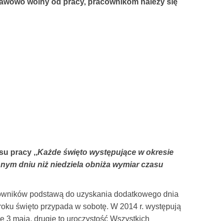
ustawowo wolny od pracy, pracownikom należy się
u pracy ,,
Każde święto występujące w okresie
nnym dniu niż niedziela obniża wymiar czasu
cowników podstawą do uzyskania dodatkowego dnia
oku święto przypada w sobotę. W 2014 r. występują
ce 3 maja, drugie to uroczystość Wszystkich