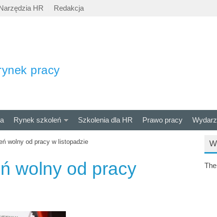
Narzędzia HR
Redakcja
rynek pracy
ra
Rynek szkoleń
Szkolenia dla HR
Prawo pracy
Wydarz
ń wolny od pracy w listopadzie
W
ń wolny od pracy
The