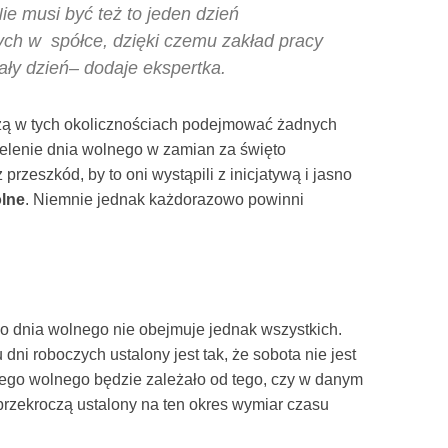
ie musi być też to jeden dzień
ych w spółce, dzięki czemu zakład pracy
ały dzień– dodaje ekspertka.
szą w tych okolicznościach podejmować żadnych
ielenie dnia wolnego w zamian za święto
rzeszkód, by to oni wystąpili z inicjatywą i jasno
olne
. Niemnie jednak każdorazowo powinni
o dnia wolnego nie obejmuje jednak wszystkich.
 dni roboczych ustalony jest tak, że sobota nie jest
go wolnego będzie zależało od tego, czy w danym
przekroczą ustalony na ten okres wymiar czasu