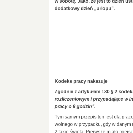
w sobotę. Jako, że jest to dzień 
dodatkowy dzień „urlopu”.
Kodeks pracy nakazuje
Zgodnie z artykułem 130 § 2 kodeks
rozliczeniowym i przypadające w i
pracy o 8 godzin’’
.
Tym samym przepis ten jest dla pra
wolnego w przypadku, gdy w danym r
2 takie święta. Pierwsze miało miejs