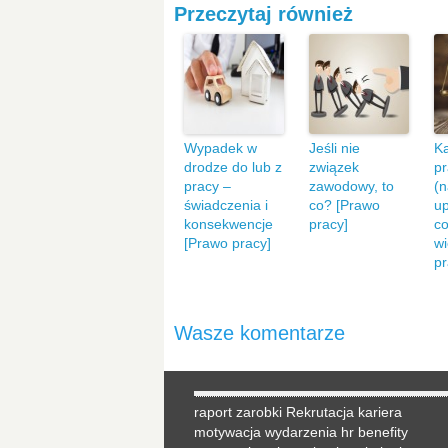
Przeczytaj również
Wypadek w
Jeśli nie
K
drodze do lub z
związek
p
pracy –
zawodowy, to
(
świadczenia i
co? [Prawo
up
konsekwencje
pracy]
co
[Prawo pracy]
wi
p
Wasze komentarze
raport
zarobki
Rekrutacja
kariera
motywacja
wydarzenia hr
benefity