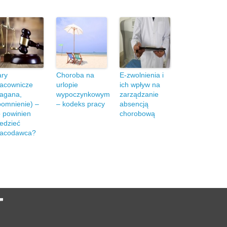
ary
Choroba na
E-zwolnienia i
racownicze
urlopie
ich wpływ na
nagana,
wypoczynkowym
zarządzanie
omnienie) –
– kodeks pracy
absencją
 powinien
chorobową
edzieć
racodawca?