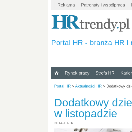
Reklama
Patronaty i współpraca
Portal HR - branża HR i 
Rynek pracy
Strefa HR
Karie
Portal HR
>
Aktualności HR
>
Dodatkowy dzie
Dodatkowy dzie
w listopadzie
2014-10-16