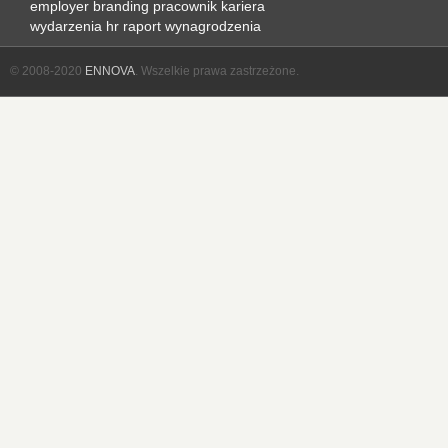
employer branding
pracownik
kariera
wydarzenia hr
raport
wynagrodzenia
© 2008-2020
ENNOVA
. Wszelkie prawa zastrzeżone.