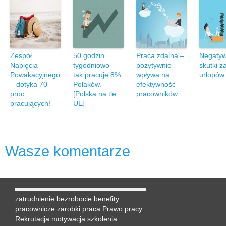
Zespół
50 godzin
Praca zdalna –
Negaty
Napięcia
tygodniowo –
pozytywnie
skutki z
Powakacyjnego
tak pracuje 8%
wpływa na
urlopów
– dotyka 70
Polaków.
efektywność
proc.
[Polska na tle
pracowników
pracujących!
UE]
Wasze komentarze
zatrudnienie
bezrobocie
benefity
pracownicze
zarobki
praca
Prawo pracy
Rekrutacja
motywacja
szkolenia