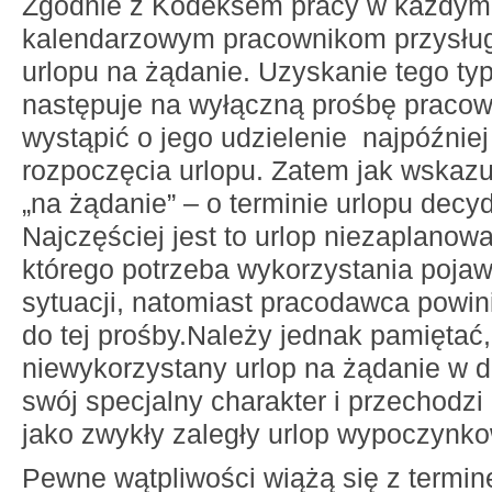
Zgodnie z Kodeksem pracy w każdym
kalendarzowym pracownikom przysługu
urlopu na żądanie. Uzyskanie tego ty
następuje na wyłączną prośbę pracown
wystąpić o jego udzielenie najpóźnie
rozpoczęcia urlopu. Zatem jak wskaz
„na żądanie” – o terminie urlopu decy
Najczęściej jest to urlop niezaplanow
którego potrzeba wykorzystania pojawi
sytuacji, natomiast pracodawca powini
do tej prośby.Należy jednak pamiętać,
niewykorzystany urlop na żądanie w d
swój specjalny charakter i przechodzi 
jako zwykły zaległy urlop wypoczynko
Pewne wątpliwości wiążą się z termi