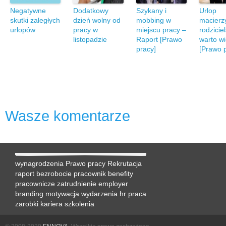
Negatywne
Dodatkowy
Szykany i
Urlop
skutki zaległych
dzień wolny od
mobbing w
macierzy
urlopów
pracy w
miejscu pracy –
rodziciel
listopadzie
Raport [Prawo
warto w
pracy]
[Prawo 
Wasze komentarze
wynagrodzenia
Prawo pracy
Rekrutacja
raport
bezrobocie
pracownik
benefity
pracownicze
zatrudnienie
employer
branding
motywacja
wydarzenia hr
praca
zarobki
kariera
szkolenia