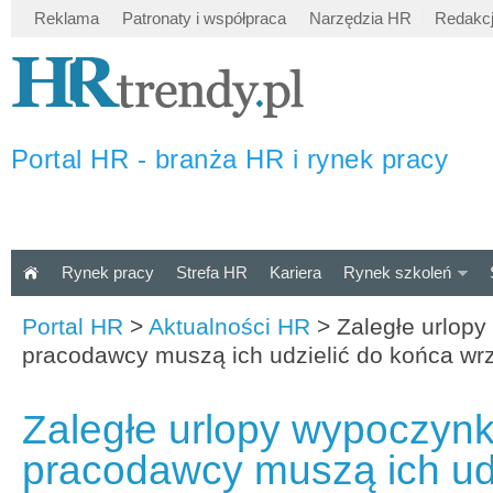
Reklama
Patronaty i współpraca
Narzędzia HR
Redakc
Portal HR - branża HR i rynek pracy
Rynek pracy
Strefa HR
Kariera
Rynek szkoleń
Portal HR
>
Aktualności HR
>
Zaległe urlop
pracodawcy muszą ich udzielić do końca wr
Zaległe urlopy wypoczyn
pracodawcy muszą ich udz