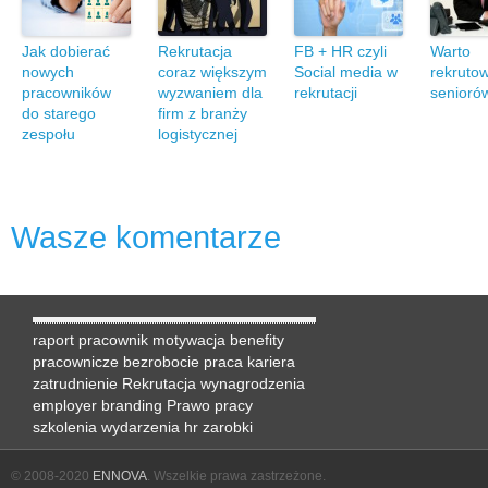
Jak dobierać
Rekrutacja
FB + HR czyli
Warto
nowych
coraz większym
Social media w
rekruto
pracowników
wyzwaniem dla
rekrutacji
senioró
do starego
firm z branży
zespołu
logistycznej
Wasze komentarze
raport
pracownik
motywacja
benefity
pracownicze
bezrobocie
praca
kariera
zatrudnienie
Rekrutacja
wynagrodzenia
employer branding
Prawo pracy
szkolenia
wydarzenia hr
zarobki
© 2008-2020
ENNOVA
. Wszelkie prawa zastrzeżone.