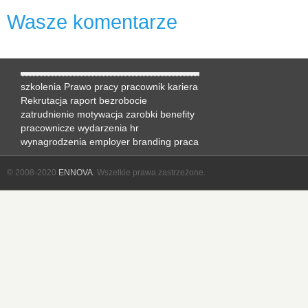
Wasze komentarze
szkolenia
Prawo pracy
pracownik
kariera
Rekrutacja
raport
bezrobocie
zatrudnienie
motywacja
zarobki
benefity
pracownicze
wydarzenia hr
wynagrodzenia
employer branding
praca
© 2008-2020
ENNOVA
. Wszelkie prawa zastrzeżone.