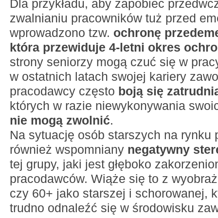
Dla przykładu, aby zapobiec przedw
zwalnianiu pracowników tuż przed em
wprowadzono tzw.
ochronę przedeme
która przewiduje 4-letni okres ochr
strony seniorzy mogą czuć się w prac
w ostatnich latach swojej kariery zawo
pracodawcy często
boją się zatrudn
których w razie niewykonywania swoi
nie mogą zwolnić
.
Na sytuację osób starszych na rynku
również wspomniany
negatywny ster
tej grupy, jaki jest głęboko zakorzeni
pracodawców. Wiąże się to z wyobra
czy 60+ jako starszej i schorowanej, k
trudno odnaleźć się w środowisku z