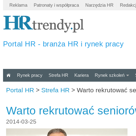
Reklama
Patronaty i współpraca
Narzędzia HR
Redakc
Portal HR - branża HR i rynek pracy
Rynek pracy
Strefa HR
Kariera
Rynek szkoleń
Portal HR
>
Strefa HR
>
Warto rekrutować s
Warto rekrutować senior
2014-03-25