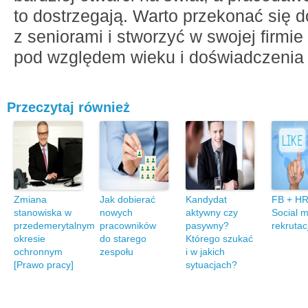
to dostrzegają. Warto przekonać się 
z seniorami i stworzyć w swojej firmi
pod względem wieku i doświadczenia 
Przeczytaj również
Zmiana
Jak dobierać
Kandydat
FB + HR 
stanowiska w
nowych
aktywny czy
Social 
przedemerytalnym
pracowników
pasywny?
rekrutacj
okresie
do starego
Którego szukać
ochronnym
zespołu
i w jakich
[Prawo pracy]
sytuacjach?