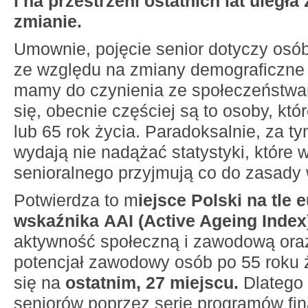
i na przestrzeni ostatnich lat uległa
zmianie.
Umownie, pojęcie senior dotyczy osó
ze względu na zmiany demograficzne i 
mamy do czynienia ze społeczeństwa
się, obecnie częściej są to osoby, któ
lub 65 rok życia. Paradoksalnie, za t
wydają nie nadążać statystyki, które 
senioralnego przyjmują co do zasady 
Potwierdza to m
iejsce Polski na tle 
wskaźnika
AAI (Active Ageing Index
aktywność społeczną i zawodową oraz
potencjał zawodowy osób po 55 roku ż
się na
ostatnim, 27 miejscu.
Dlatego
seniorów poprzez serie programów fi