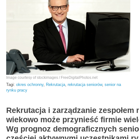
Image courtesy of stockimages / FreeDigitalPhotos.net
Tagi:
okres ochronny
,
Rekrutacja
,
rekrutacja seniorów
,
senior na
rynku pracy
Rekrutacja i zarządzanie zespołem
wiekowo może przynieść firmie wiel
Wg prognoz demograficznych senio
częściej aktywnymi uczestnikami ry