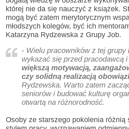
bogatą wiedzę w obszarze wykonywa
której nie da się nauczyć z książek. S
mogą być zatem merytorycznym wspa
młodszych kolegów, być ich mentora
Katarzyna Rydzewska z Grupy Job.
- Wielu pracowników z tej grupy 
wykazać się przed pracodawcą i
większą motywacją, zaangażo
czy solidną realizacją obowią
Rydzewska. Warto zatem zacząć
seniorów i budować kulturę orga
otwartą na różnorodność.
Osoby ze starszego pokolenia różnią
stylem pracy, wyznawaniem odmienny