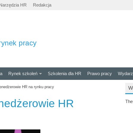
Narzędzia HR
Redakcja
rynek pracy
ra
Rynek szkoleń
Szkolenia dla HR
Prawo pracy
Wydarz
menedżerowie HR na rynku pracy
W
menedżerowie HR
The