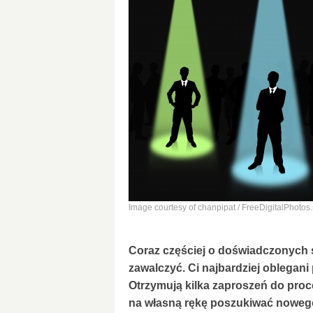
Image courtesy of chanpipat / FreeDigitalPhotos.
Coraz częściej o doświadczonych
zawalczyć. Ci najbardziej oblegan
Otrzymują kilka zaproszeń do proc
na własną rękę poszukiwać nowego 