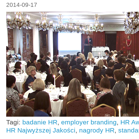
2014-09-17
Tagi:
badanie HR
,
employer branding
,
HR Aw
HR Najwyższej Jakości
,
nagrody HR
,
standa