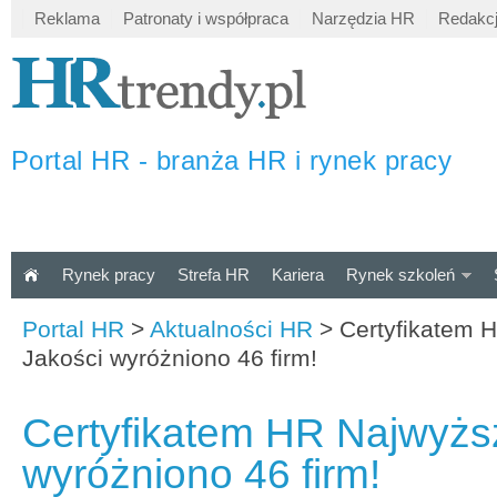
Reklama
Patronaty i współpraca
Narzędzia HR
Redakc
Portal HR - branża HR i rynek pracy
Rynek pracy
Strefa HR
Kariera
Rynek szkoleń
Portal HR
>
Aktualności HR
>
Certyfikatem 
Jakości wyróżniono 46 firm!
Certyfikatem HR Najwyżs
wyróżniono 46 firm!