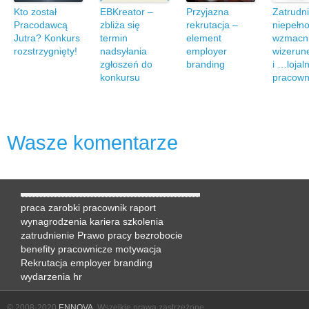
Kto został
EBKreator –
Przyjazna
Zatrudn
Pracodawcą
zbliża się
rekrutacja –
niepełn
Jutra? Konkurs
termin
element
wzmacn
rozstrzygnięty!
nadsyłania
employer
wizerune
zgłoszeń do
branding
i …lojal
konkursu
pracown
Wasze komentarze
praca
zarobki
pracownik
raport
wynagrodzenia
kariera
szkolenia
zatrudnienie
Prawo pracy
bezrobocie
benefity pracownicze
motywacja
Rekrutacja
employer branding
wydarzenia hr
© 2008-2020
ENNOVA
. Wszelkie prawa zastrzeżone.