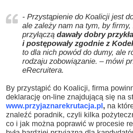
- Przystąpienie do Koalicji jest 
ale zależy nam na tym, by firmy, 
przyłączą
dawały dobry przykł
i postępowały zgodnie z Kode
to dla nich powód do dumy, ale 
rodzaju zobowiązanie. – mówi pr
eRecruitera.
By przystąpić do Koalicji, firma powi
deklarację on-line znajdującą się na s
www.przyjaznarekrutacja.pl
,
na któr
znaleźć poradnik, czyli kilka pożyte
co i jak można poprawić w procesie rek
była bardziej przyjazna dla kandydató