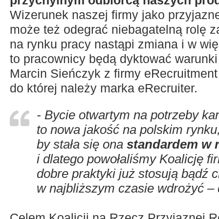
przychylnym odbiorcą naszych prod
Wizerunek naszej firmy jako przyjaz
może też odegrać niebagatelną rolę za
na rynku pracy nastąpi zmiana i w wi
to pracownicy będą dyktować warunki
Marcin Sieńczyk z firmy eRecruitment
do której należy marka eRecruiter.
- Bycie otwartym na potrzeby k
to nowa jakość na polskim rynku
by stała się ona
standardem w r
i dlatego powołaliśmy Koalicję fir
dobre praktyki już stosują bądź c
w najbliższym czasie wdrożyć – 
Celem Koalicji na Rzecz Przyjaznej Re