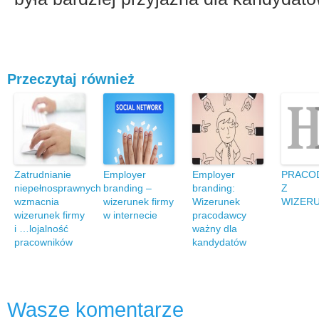
Przeczytaj również
Zatrudnianie
Employer
Employer
PRACO
niepełnosprawnych
branding –
branding:
Z
wzmacnia
wizerunek firmy
Wizerunek
WIZER
wizerunek firmy
w internecie
pracodawcy
i …lojalność
ważny dla
pracowników
kandydatów
Wasze komentarze