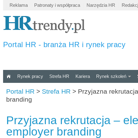
Reklama
Patronaty i współpraca
Narzędzia HR
Redakc
Portal HR - branża HR i rynek pracy
Rynek pracy
Strefa HR
Kariera
Rynek szkoleń
Portal HR
>
Strefa HR
>
Przyjazna rekrutacj
branding
Przyjazna rekrutacja – el
employer branding