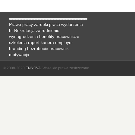
Prawo pracy
zarobki
praca
wydarzenia
hr
Rekrutacja
zatrudnienie
wynagrodzenia
benefity pracownicze
szkolenia
raport
kariera
employer
branding
bezrobocie
pracownik
motywacja
© 2008-2020
ENNOVA
. Wszelkie prawa zastrzeżone.