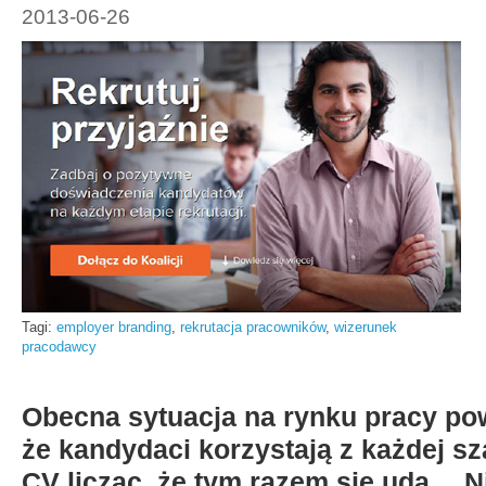
2013-06-26
Tagi:
employer branding
,
rekrutacja pracowników
,
wizerunek
pracodawcy
Obecna sytuacja na rynku pracy po
że kandydaci korzystają z każdej s
CV licząc, że tym razem się uda… Ni