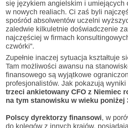
się językiem angielskim i umiejących 
w nowych realiach. Ci zaś byli najczęś
spośród absolwentów uczelni wyższyc
zaledwie kilkuletnie doświadczenie 
najczęściej w firmach konsultingowych
czwórki”.
Zupełnie inaczej sytuacja kształtuje 
Tam możliwości awansu na stanowisk
finansowego są wyjątkowe ograniczo
profesjonalistów. Jak pokazują wyniki
trzeci ankietowany CFO z Niemiec r
na tym stanowisku w wieku poniżej 3
Polscy dyrektorzy finansowi
, w por
do kolegów z innych krajów, posiadają