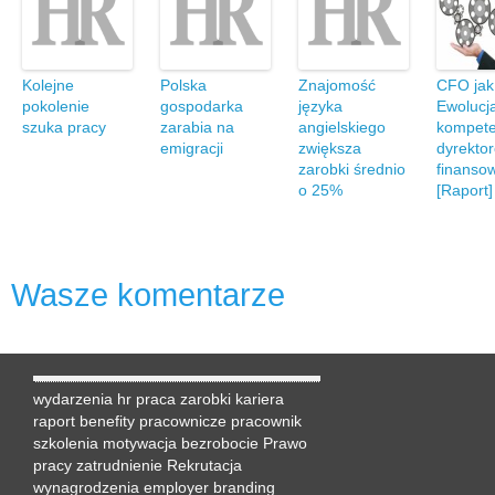
Kolejne
Polska
Znajomość
CFO ja
pokolenie
gospodarka
języka
Ewolucja 
szuka pracy
zarabia na
angielskiego
kompete
emigracji
zwiększa
dyrekto
zarobki średnio
finanso
o 25%
[Raport]
Wasze komentarze
wydarzenia hr
praca
zarobki
kariera
raport
benefity pracownicze
pracownik
szkolenia
motywacja
bezrobocie
Prawo
pracy
zatrudnienie
Rekrutacja
wynagrodzenia
employer branding