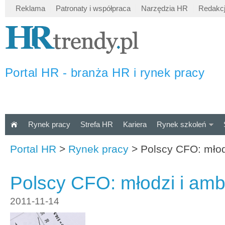
Reklama
Patronaty i współpraca
Narzędzia HR
Redakc
Portal HR - branża HR i rynek pracy
Rynek pracy
Strefa HR
Kariera
Rynek szkoleń
Portal HR
>
Rynek pracy
>
Polscy CFO: młodz
Polscy CFO: młodzi i ambi
2011-11-14