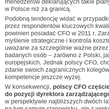
menedżerów deklarujących takie plan
w Polsce niż za granicą.
Podobną tendencję widać w przypad
przez respondentów kluczowych kwalifi
powinien posiadać CFO w 2011 r. Zar
myślenie strategiczne i kontrola kosz
uważane za szczególnie ważne przez
badanych osób – zarówno z Polski, jak
europejskich. Jednak polscy CFO, cho
zdanie swoich zagranicznych kolegów,
kompetencje jeszcze wyżej.
W konsekwencji,
polscy CFO częściej
do pozycji dyrektora zarządzająceg
w perspektywie najbliższych dwóch lat
na tym samym stanowisku, ale z wię