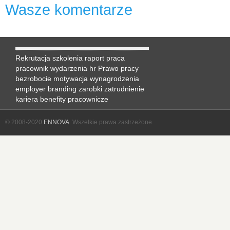
Wasze komentarze
Rekrutacja
szkolenia
raport
praca
pracownik
wydarzenia hr
Prawo pracy
bezrobocie
motywacja
wynagrodzenia
employer branding
zarobki
zatrudnienie
kariera
benefity pracownicze
© 2008-2020
ENNOVA
. Wszelkie prawa zastrzeżone.