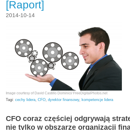
[Raport]
2014-10-14
Image courtesy of David Castillo Dominici/ FreeDigitalPhotos.net
Tagi:
cechy lidera
,
CFO
,
dyrektor finansowy
,
kompetencje lidera
CFO coraz częściej odgrywają strat
nie tylko w obszarze organizacji fin