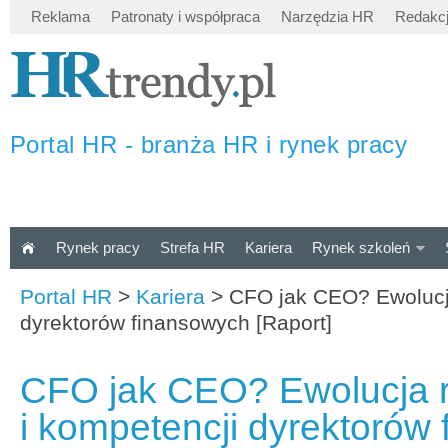
Reklama
Patronaty i współpraca
Narzędzia HR
Redakc
Portal HR - branża HR i rynek pracy
Rynek pracy
Strefa HR
Kariera
Rynek szkoleń
Portal HR
>
Kariera
>
CFO jak CEO? Ewolucja
dyrektorów finansowych [Raport]
CFO jak CEO? Ewolucja r
i kompetencji dyrektorów