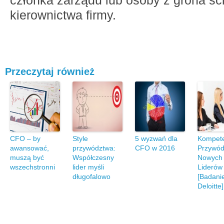
członka zarządu lub osoby z grona śc
kierownictwa firmy.
Przeczytaj również
CFO – by
Style
5 wyzwań dla
Kompete
awansować,
przywództwa:
CFO w 2016
Przywó
muszą być
Współczesny
Nowych
wszechstronni
lider myśli
Liderów
długofalowo
[Badani
Deloitte]