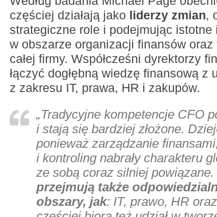
Według badania Michael Page obecn
częściej działają jako
liderzy zmian
,
strategiczne role i podejmując istotne 
w obszarze organizacji finansów oraz
całej firmy. Współcześni dyrektorzy 
łączyć dogłębną wiedzę finansową z 
z zakresu IT, prawa, HR i zakupów.
„Tradycyjne kompetencje CFO po
i stają się bardziej złożone. Dziej
ponieważ zarządzanie finansami
i kontroling nabrały charakteru g
ze sobą coraz silniej powiązane
przejmują także odpowiedzialn
obszary, jak
: IT, prawo, HR ora
częściej biorą też udział w tworze