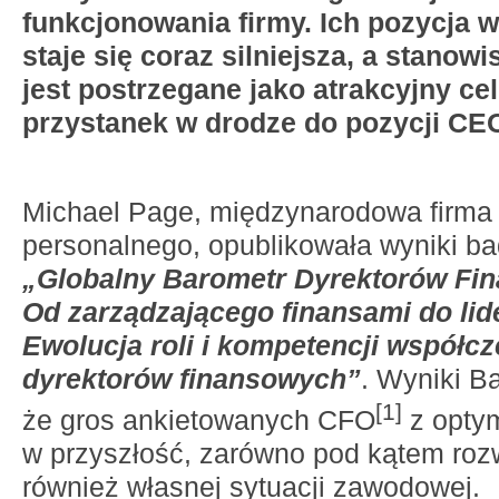
funkcjonowania firmy. Ich pozycja w
staje się coraz silniejsza, a stanowi
jest postrzegane jako atrakcyjny cel 
przystanek w drodze do
pozycji CE
Michael Page, międzynarodowa firma
personalnego, opublikowała wyniki bad
„Globalny Barometr Dyrektorów Fi
Od zarządzającego finansami do lid
Ewolucja roli i kompetencji współc
dyrektorów finansowych”
. Wyniki B
[1]
że gros ankietowanych CFO
z opty
w przyszłość, zarówno pod kątem rozw
również własnej sytuacji zawodowej.