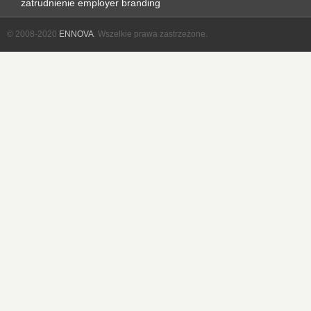
zatrudnienie
employer branding
© 2008-2020
ENNOVA
. Wszelkie prawa zastrzeżone.