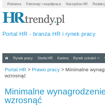
Reklama
Patronaty i współpraca
Narzędzia HR
Redakc
Portal HR - branża HR i rynek pracy
Rynek pracy
Strefa HR
Kariera
Rynek szkoleń
Portal HR
>
Prawo pracy
>
Minimalne wynag
wzrosnąć
Minimalne wynagrodzeni
wzrosnąć