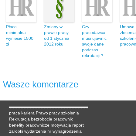
Płaca
Zmiany w
Czy
Umowa
minimalna
prawie pracy
pracodawca
zlecenia
wyniesie 1500
od 1 stycznia
musi ujawnić
szkolen
zł
2012 roku
swoje dane
pracown
podczas
rekrutacji ?
Wasze komentarze
praca
kariera
Prawo pracy
szkolenia
Rekrutacja
bezrobocie
pracownik
benefity pracownicze
motywacja
raport
zarobki
wydarzenia hr
wynagrodzenia