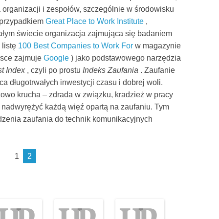
 organizacji i zespołów, szczególnie w środowisku
 przypadkiem
Great Place to Work Institute
,
ałym świecie organizacja zajmująca się badaniem
 listę
100 Best Companies to Work For
w magazynie
jsce zajmuje
Google
) jako podstawowego narzędzia
st Index
, czyli po prostu
Indeks Zaufania
. Zaufanie
 długotrwałych inwestycji czasu i dobrej woli.
ątkowo krucha – zdrada w związku, kradzież w pracy
e nadwyrężyć każdą więź opartą na zaufaniu. Tym
adzenia zaufania do technik komunikacyjnych
1
2