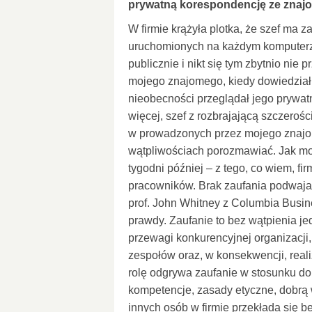
prywatną korespondencję ze znaj
W firmie krążyła plotka, że szef ma 
uruchomionych na każdym komputerze 
publicznie i nikt się tym zbytnio nie
mojego znajomego, kiedy dowiedział 
nieobecności przeglądał jego prywa
więcej, szef z rozbrajającą szczerośc
w prowadzonych przez mojego znajom
wątpliwościach porozmawiać. Jak moż
tygodni później – z tego, co wiem, fi
pracowników.
Brak zaufania podwaja
prof. John Whitney z Columbia Busin
prawdy. Zaufanie to bez wątpienia je
przewagi konkurencyjnej organizacji
zespołów oraz, w konsekwencji, reali
rolę odgrywa zaufanie w stosunku do 
kompetencje, zasady etyczne, dobrą
innych osób w firmie przekłada się 