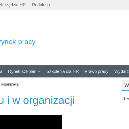
Narzędzia HR
Redakcja
rynek pracy
ra
Rynek szkoleń
Szkolenia dla HR
Prawo pracy
Wydarz
 organizacji
W
 i w organizacji
The