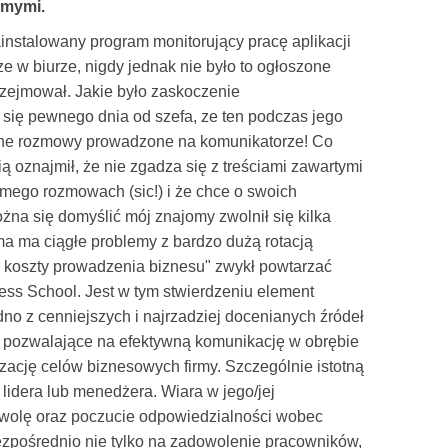
omymi.
zainstalowany program monitorujący pracę aplikacji
w biurze, nigdy jednak nie było to ogłoszone
 przejmował. Jakie było zaskoczenie
się pewnego dnia od szefa, ze ten podczas jego
tne rozmowy prowadzone na komunikatorze! Co
ią oznajmił, że nie zgadza się z treściami zawartymi
ego rozmowach (sic!) i że chce o swoich
na się domyślić mój znajomy zwolnił się kilka
rma ma ciągłe problemy z bardzo dużą rotacją
 koszty prowadzenia biznesu" zwykł powtarzać
ess School. Jest w tym stwierdzeniu element
dno z cenniejszych i najrzadziej docenianych źródeł
, pozwalające na efektywną komunikację w obrębie
zację celów biznesowych firmy. Szczególnie istotną
lidera lub menedżera. Wiara w jego/jej
 wolę oraz poczucie odpowiedzialności wobec
bezpośrednio nie tylko na zadowolenie pracowników,