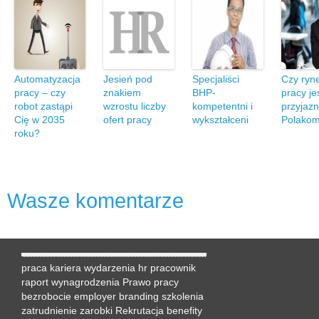
Automatyzacja
Jesień pod
Specjaliści
Czy ryn
pracy – czy
znakiem
BHP-
pracy je
robot zastąpi
wzrostu liczby
kompetentni i
przyjaz
Cię w 2035
ofert pracy
wykształceni
Polako
roku?
Wasze komentarze
praca
kariera
wydarzenia hr
pracownik
raport
wynagrodzenia
Prawo pracy
bezrobocie
employer branding
szkolenia
zatrudnienie
zarobki
Rekrutacja
benefity