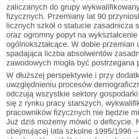
zaliczanych do grupy wykwalifikowa
fizycznych. Przemiany lat 90 przyniosł
licznych szkół o statucie zasadnicza
oraz ogromny popyt na wykształcenie
ogólnokształcące. W dobie przemian 
spadająca liczba absolwentów zasadn
zawodowych mogła być postrzegana 
W dłuższej perspektywie i przy doda
uwzględnieniu procesów demograficzn
odczują wszystkie sektory gospodark
się z rynku pracy starszych, wykwali
pracowników fizycznych nie będzie mia
Już dziś możemy mówić o deficycie. N
obejmującej lata szkolne 1995/1996 –