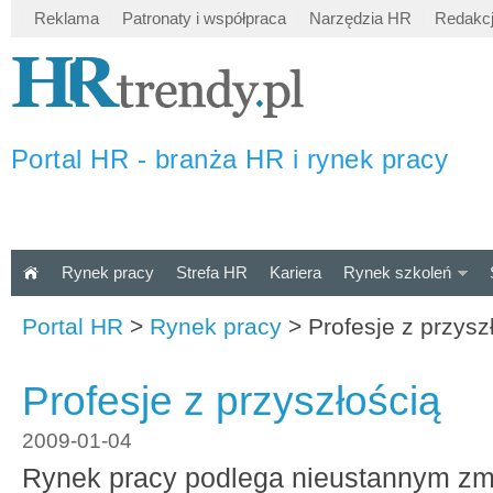
Reklama
Patronaty i współpraca
Narzędzia HR
Redakc
Portal HR - branża HR i rynek pracy
Rynek pracy
Strefa HR
Kariera
Rynek szkoleń
Portal HR
>
Rynek pracy
>
Profesje z przysz
Profesje z przyszłością
2009-01-04
Rynek pracy podlega nieustannym z