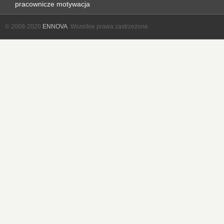
pracownicze
motywacja
© 2008-2020
ENNOVA
. Wszelkie prawa zastrzeżone.