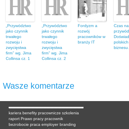
„Przywództwo
„Przywództwo
Fordyzm a
Czas na
jako czynnik
jako czynnik
rozwój
przywód
trwałego
trwałego
pracowników w
Doświad
rozwoju i
rozwoju i
branży IT
polskich
zwycięstwa
zwycięstwa
biznesu.
firm” wg. Jima
firm” wg. Jima
Collinsa cz. 1
Collinsa cz. 2
Wasze komentarze
kariera
benefity pracownicze
szkolenia
raport
Prawo pracy
pracownik
bezrobocie
praca
employer branding