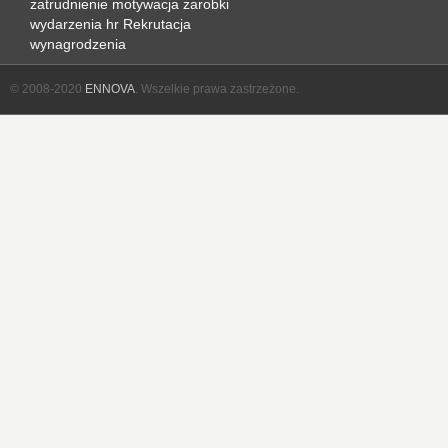
zatrudnienie
motywacja
zarobki
wydarzenia hr
Rekrutacja
wynagrodzenia
© 2008-2020
ENNOVA
. Wszelkie prawa zastrzeżone.