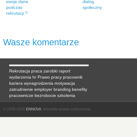
swoje dane
dialog
podczas
społeczny
rekrutacji ?
Wasze komentarze
Rekrutacja
praca
zarobki
raport
wydarzenia hr
Prawo pracy
pracownik
kariera
wynagrodzenia
motywacja
zatrudnienie
employer branding
benefity
pracownicze
bezrobocie
szkolenia
© 2008-2020
ENNOVA
. Wszelkie prawa zastrzeżone.