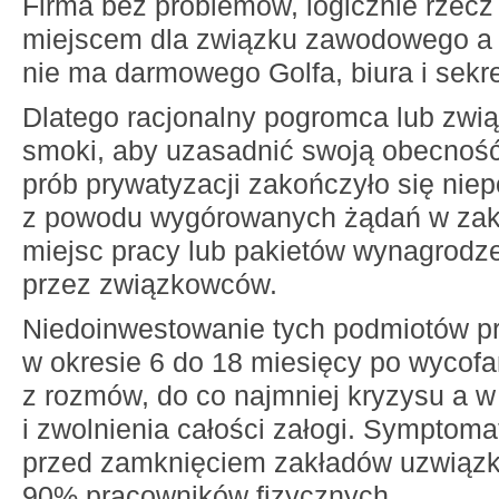
Firma bez problemów, logicznie rzecz b
miejscem dla związku zawodowego a
nie ma darmowego Golfa, biura i sekre
Dlatego racjonalny pogromca lub zwi
smoki, aby uzasadnić swoją obecność 
prób prywatyzacji zakończyło się ni
z powodu wygórowanych żądań w zak
miejsc pracy lub pakietów wynagrod
przez związkowców.
Niedoinwestowanie tych podmiotów p
w okresie 6 do 18 miesięcy po wycofa
z rozmów, do co najmniej kryzysu a 
i zwolnienia całości załogi. Symptomat
przed zamknięciem zakładów uzwiązk
90% pracowników fizycznych.