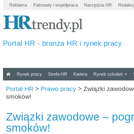
Reklama
Patronaty i współpraca
Narzędzia HR
Redakc
Portal HR - branża HR i rynek pracy
Rynek pracy
Strefa HR
Kariera
Rynek szkoleń
Portal HR
>
Prawo pracy
>
Związki zawodow
smoków!
Związki zawodowe – pog
smoków!