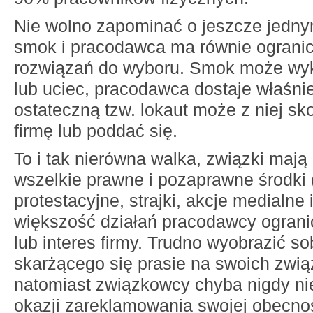
Nie wolno zapominać o jeszcze jedn
smok i pracodawca ma równie ogranic
rozwiązań do wyboru. Smok może wyk
lub uciec, pracodawca dostaje właśnie
ostateczną tzw. lokaut może z niej sk
firmę lub poddać się.
To i tak nierówna walka, związki mają
wszelkie prawne i pozaprawne środki 
protestacyjne, strajki, akcje medialne 
większość działań pracodawcy ogran
lub interes firmy. Trudno wyobrazić so
skarżącego się prasie na swoich zwi
natomiast związkowcy chyba nigdy nie
okazji zareklamowania swojej obecnoś