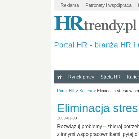
Reklama
Patronaty i współpraca
Portal HR - branża HR i 
Rynek pracy
Strefa HR
Karie
Portal HR
>
Kariera
>
Eliminacja stresu w pr
Eliminacja stre
2008-01-08
Rozwiązuj problemy – zbieraj potrzeb
z innymi współpracownikami, pytaj o