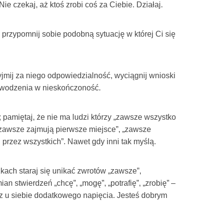
ie czekaj, aż ktoś zrobi coś za Ciebie. Działaj.
przypomnij sobie podobną sytuację w której Ci się
zyjmij za niego odpowiedzialność, wyciągnij wnioski
powodzenia w nieskończoność.
; pamiętaj, że nie ma ludzi którzy „zawsze wszystko
„zawsze zajmują pierwsze miejsce”, „zawsze
i przez wszystkich”. Nawet gdy inni tak myślą.
kach staraj się unikać zwrotów „zawsze”,
an stwierdzeń „chcę”, „mogę”, „potrafię”, „zrobię” –
asz u siebie dodatkowego napięcia. Jesteś dobrym