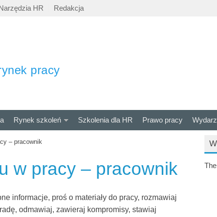
Narzędzia HR
Redakcja
rynek pracy
ra
Rynek szkoleń
Szkolenia dla HR
Prawo pracy
Wydarz
acy – pracownik
W
su w pracy – pracownik
The
ne informacje, proś o materiały do pracy, rozmawiaj
 radę, odmawiaj, zawieraj kompromisy, stawiaj