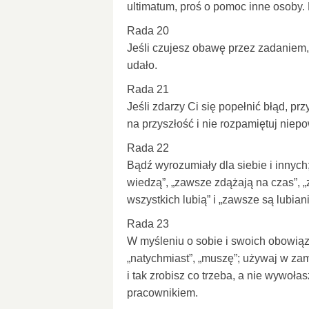
ultimatum, proś o pomoc inne osoby. N
Rada 20
Jeśli czujesz obawę przez zadaniem, 
udało.
Rada 21
Jeśli zdarzy Ci się popełnić błąd, pr
na przyszłość i nie rozpamiętuj nie
Rada 22
Bądź wyrozumiały dla siebie i innych
wiedzą”, „zawsze zdążają na czas”, 
wszystkich lubią” i „zawsze są lubian
Rada 23
W myśleniu o sobie i swoich obowiąz
„natychmiast”, „muszę”; używaj w zami
i tak zrobisz co trzeba, a nie wywoł
pracownikiem.