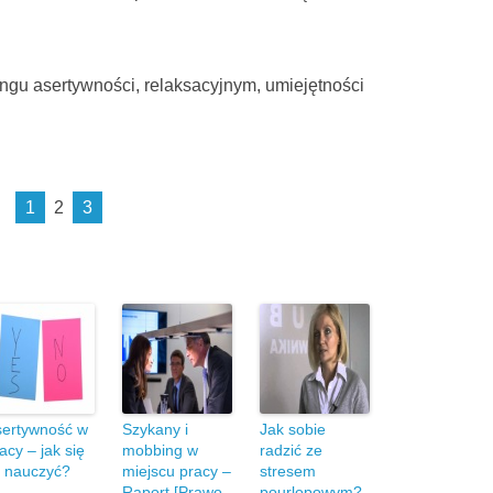
ningu asertywności, relaksacyjnym, umiejętności
.
1
2
3
sertywność w
Szykany i
Jak sobie
acy – jak się
mobbing w
radzić ze
j nauczyć?
miejscu pracy –
stresem
Raport [Prawo
pourlopowym?