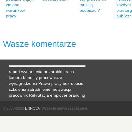
zmiana
musi ją
każdym
warunków
podpisać ?
przetar
pracy
publicz
Wasze komentarze
raport
wydarzenia hr
zarobki
praca
kariera
benefity pracownicze
wynagrodzenia
Prawo pracy
bezrobocie
szkolenia
zatrudnienie
motywacja
pracownik
Rekrutacja
employer branding
© 2008-2020
ENNOVA
. Wszelkie prawa zastrzeżone.