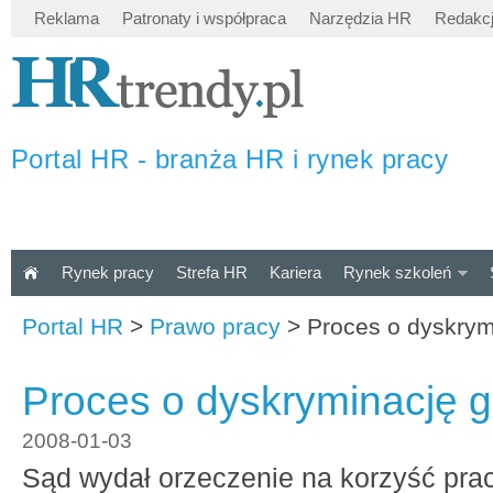
Reklama
Patronaty i współpraca
Narzędzia HR
Redakc
Portal HR - branża HR i rynek pracy
Rynek pracy
Strefa HR
Kariera
Rynek szkoleń
Portal HR
>
Prawo pracy
>
Proces o dyskrym
Proces o dyskryminację 
2008-01-03
Sąd wydał orzeczenie na korzyść pra