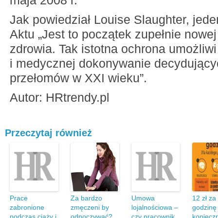
maja 2008 r.
Jak powiedział Louise Slaughter, jeden
Aktu „Jest to początek zupełnie nowe
zdrowia. Tak istotna ochrona umożliw
i medycznej dokonywanie decydując
przełomów w XXI wieku”.
Autor: HRtrendy.pl
Przeczytaj również
Prace
Za bardzo
Umowa
12 zł za
zabronione
zmęczeni by
lojalnościowa –
godzinę
podczas ciąży i
odpoczywać?
czy pracownik
koniecz