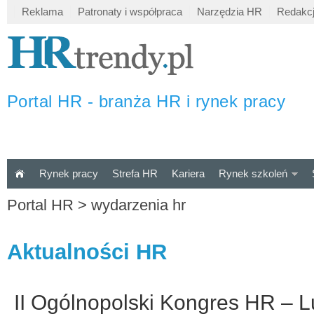
Reklama
Patronaty i współpraca
Narzędzia HR
Redakc
Portal HR - branża HR i rynek pracy
Rynek pracy
Strefa HR
Kariera
Rynek szkoleń
Portal HR
>
wydarzenia hr
Aktualności HR
II Ogólnopolski Kongres HR – L