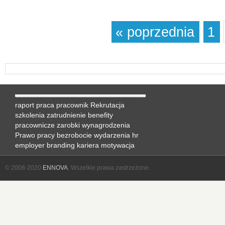
« poprzednia
1
raport
praca
pracownik
Rekrutacja
szkolenia
zatrudnienie
benefity
pracownicze
zarobki
wynagrodzenia
Prawo pracy
bezrobocie
wydarzenia hr
employer branding
kariera
motywacja
© 2008-2020
ENNOVA
. Wszelkie prawa zastrzeżone.