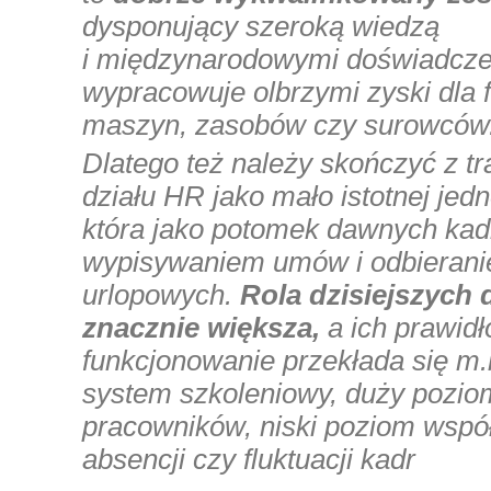
dysponujący szeroką wiedzą
i międzynarodowymi doświadcze
wypracowuje olbrzymi zyski dla f
maszyn, zasobów czy surowców
Dlatego też należy skończyć z t
działu HR jako mało istotnej jedn
która jako potomek dawnych kadr
wypisywaniem umów i odbieran
urlopowych.
Rola dzisiejszych 
znacznie większa,
a ich prawid
funkcjonowanie przekłada się m.
system szkoleniowy, duży poziom
pracowników, niski poziom wspó
absencji czy fluktuacji kadr