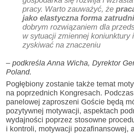
gospodarka się rozwija i wzrasta
pracy. Warto zauważyć, że
prac
jako elastyczna forma zatrudn
dobrym rozwiązaniem dla przeds
w sytuacji zmiennej koniunktury 
zyskiwać na znaczeniu
– podkreśla Anna Wicha, Dyrektor Ge
Poland.
Pogłębiony zostanie także temat mot
na poprzednich Kongresach. Podczas t
panelowej zaproszeni Goście będą mó
pozytywnej motywacji, aspektach po
wydajności poprzez stosowne proced
i kontroli, motywacji pozafinansowej, 