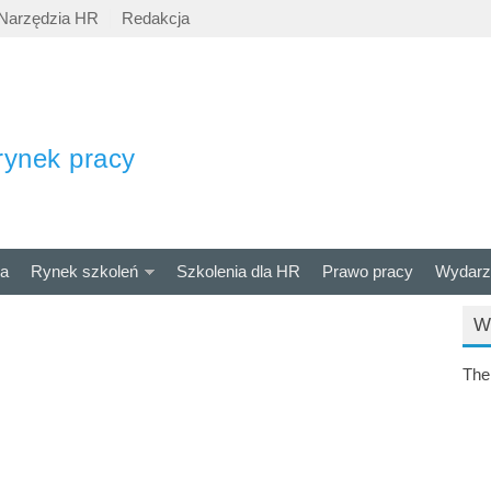
Narzędzia HR
Redakcja
rynek pracy
ra
Rynek szkoleń
Szkolenia dla HR
Prawo pracy
Wydarz
W
The