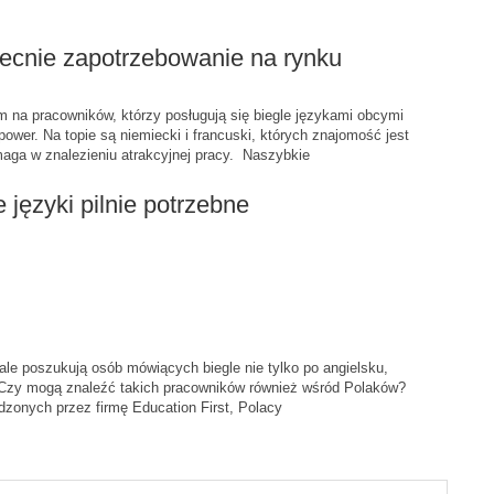
obecnie zapotrzebowanie na rynku
 na pracowników, którzy posługują się biegle językami obcymi
power. Na topie są niemiecki i francuski, których znajomość jest
ga w znalezieniu atrakcyjnej pracy. Naszybkie
 języki pilnie potrzebne
ale poszukują osób mówiących biegle nie tylko po angielsku,
. Czy mogą znaleźć takich pracowników również wśród Polaków?
onych przez firmę Education First, Polacy