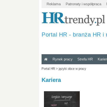
Reklama
Patronaty i współpraca
Portal HR - branża HR i 
Rynek pracy
Strefa HR
Karie
Portal HR
>
języki obce w pracy
Kariera