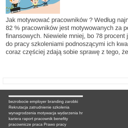
Jak motywować pracowników ? Według naj
82 % pracowników jest motywowanych za p
finansowych. Niewiele mniej, bo 78 procent
do pracy szkoleniami podnoszącymi ich kwal
coraz częściej zdają sobie sprawę z tego, ż
bezrobocie
employer branding
zarobki
Rekrutacja
zatrudnienie
szkolenia
wynagrodzenia
motywacja
wydarzenia hr
kariera
raport
pracownik
benefity
pracownicze
praca
Prawo pracy