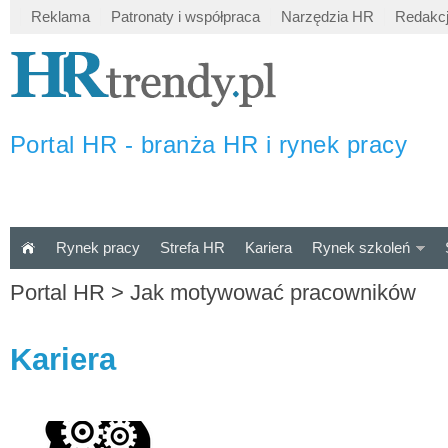
Reklama
Patronaty i współpraca
Narzędzia HR
Redakc
Portal HR - branża HR i rynek pracy
Rynek pracy
Strefa HR
Kariera
Rynek szkoleń
Portal HR
>
Jak motywować pracowników
Kariera