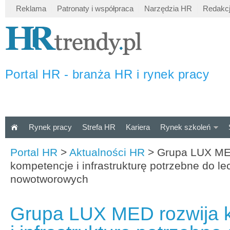
Reklama
Patronaty i współpraca
Narzędzia HR
Redakc
Portal HR - branża HR i rynek pracy
Rynek pracy
Strefa HR
Kariera
Rynek szkoleń
Portal HR
>
Aktualności HR
>
Grupa LUX ME
kompetencje i infrastrukturę potrzebne do l
nowotworowych
Grupa LUX MED rozwija 