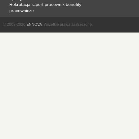
Rekrutacja
raport
pracownik
benefity
pracownicze
© 2008-2020
ENNOVA
. Wszelkie prawa zastrzeżone.