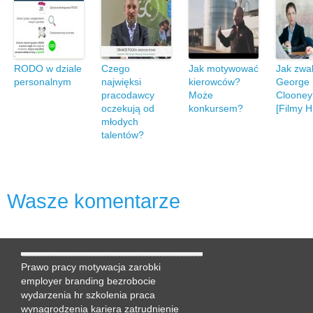
RODO w dziale
Czego
Jak motywować
Jak zwa
personalnym
najwięksi
kierowców?
George
pracodawcy
Może
Clooney
oczekują od
konkursem?
[Filmy H
młodych
talentów?
Wasze komentarze
Prawo pracy
motywacja
zarobki
employer branding
bezrobocie
wydarzenia hr
szkolenia
praca
wynagrodzenia
kariera
zatrudnienie