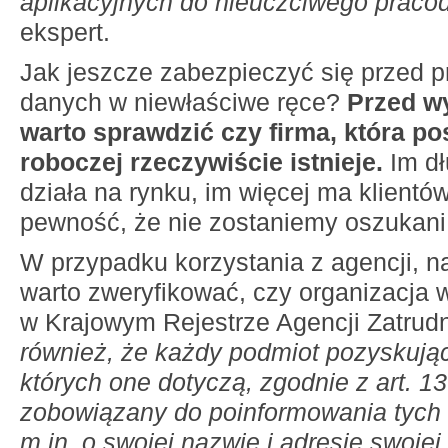
aplikacyjnych do nieuczciwego prac
ekspert.
Jak jeszcze zabezpieczyć się przed 
danych w niewłaściwe ręce?
Przed w
warto sprawdzić czy firma, która po
roboczej rzeczywiście istnieje.
Im dł
działa na rynku, im więcej ma klientó
pewność, że nie zostaniemy oszukani
W przypadku korzystania z agencji, 
warto zweryfikować, czy organizacja w
w Krajowym Rejestrze Agencji Zatrud
również, że każdy podmiot pozyskują
których one dotyczą, zgodnie z art. 1
zobowiązany do poinformowania tych
m.in. o swojej nazwie i adresie swojej 