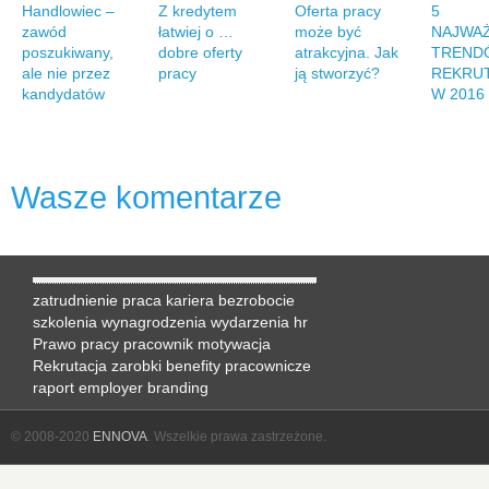
Handlowiec –
Z kredytem
Oferta pracy
5
zawód
łatwiej o …
może być
NAJWA
poszukiwany,
dobre oferty
atrakcyjna. Jak
TREND
ale nie przez
pracy
ją stworzyć?
REKRU
kandydatów
W 2016
Wasze komentarze
zatrudnienie
praca
kariera
bezrobocie
szkolenia
wynagrodzenia
wydarzenia hr
Prawo pracy
pracownik
motywacja
Rekrutacja
zarobki
benefity pracownicze
raport
employer branding
© 2008-2020
ENNOVA
. Wszelkie prawa zastrzeżone.