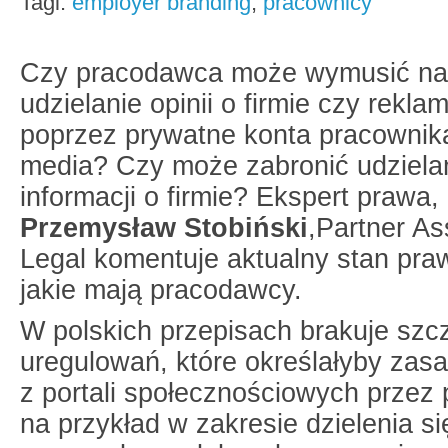
Tagi:
employer branding
,
pracownicy
Czy pracodawca może wymusić na
udzielanie opinii o firmie czy rekla
poprzez prywatne konta pracownika
media? Czy może zabronić udzielan
informacji o firmie? Ekspert prawa,
Przemysław Stobiński
,Partner As
Legal komentuje aktualny stan pra
jakie mają pracodawcy.
W polskich przepisach brakuje szc
uregulowań, które określałyby zasa
z portali społecznościowych przez
na przykład w zakresie dzielenia si