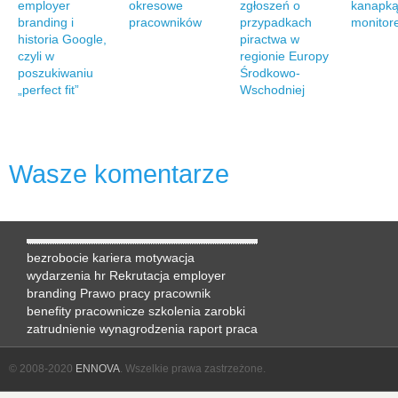
employer
okresowe
zgłoszeń o
kanapką
branding i
pracowników
przypadkach
monitor
historia Google,
piractwa w
czyli w
regionie Europy
poszukiwaniu
Środkowo-
„perfect fit”
Wschodniej
Wasze komentarze
bezrobocie
kariera
motywacja
wydarzenia hr
Rekrutacja
employer
branding
Prawo pracy
pracownik
benefity pracownicze
szkolenia
zarobki
zatrudnienie
wynagrodzenia
raport
praca
© 2008-2020
ENNOVA
. Wszelkie prawa zastrzeżone.