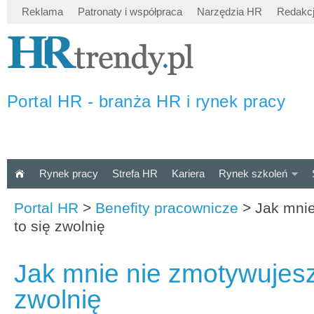
Reklama
Patronaty i współpraca
Narzędzia HR
Redakc
Portal HR - branża HR i rynek pracy
Rynek pracy
Strefa HR
Kariera
Rynek szkoleń
Portal HR
>
Benefity pracownicze
>
Jak mnie
to się zwolnię
Jak mnie nie zmotywujesz,
zwolnię