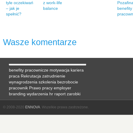
tyle oczekiwań
z work-life
Pozafin
– jak je
balance
benefity
spełnić?
pracown
Wasze komentarze
benefity pracownicze
motywacja
kariera
praca
Rekrutacja
zatrudnienie
wynagrodzenia
szkolenia
bezrobocie
pracownik
Prawo pracy
employer
branding
wydarzenia hr
raport
zarobki
© 2008-2020
ENNOVA
. Wszelkie prawa zastrzeżone.