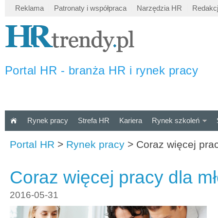
Reklama
Patronaty i współpraca
Narzędzia HR
Redakc
Portal HR - branża HR i rynek pracy
Rynek pracy
Strefa HR
Kariera
Rynek szkoleń
Portal HR
>
Rynek pracy
>
Coraz więcej pra
Coraz więcej pracy dla m
2016-05-31