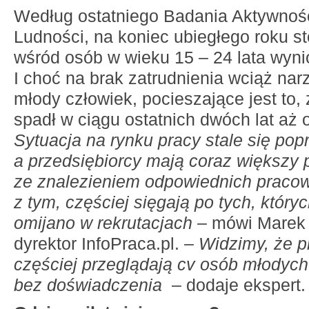
Według ostatniego Badania Aktywnoś
Ludności, na koniec ubiegłego roku s
wśród osób w wieku 15 – 24 lata wynio
I choć na brak zatrudnienia wciąż nar
młody człowiek, pocieszające jest to,
spadł w ciągu ostatnich dwóch lat aż o
Sytuacja na rynku pracy stale się pop
a przedsiębiorcy mają coraz większy 
ze znalezieniem odpowiednich praco
z tym, częściej sięgają po tych, któryc
omijano w rekrutacjach
– mówi Marek 
dyrektor InfoPraca.pl. –
Widzimy, że 
częściej przeglądają cv osób młodych
bez doświadczenia
– dodaje ekspert.