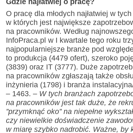
Gdzie najłatwiej o pracę?
O pracę dla młodych najłatwiej w tych
w których jest największe zapotrzebo
na pracowników. Według najnowszego
InfoPraca.pl w I kwartale tego roku trz
najpopularniejsze branże pod względe
to produkcja (4479 ofert), szeroko poj
(3839) oraz IT (3777). Duże zapotrze
na pracowników zgłaszają także obsłu
inżynieria (1798) i branża instalacyjn
– 1463. –
W tych branżach zapotrzeb
na pracowników jest tak duże, że rekr
”przymknąć oko” na niepełne wykszta
czy niewielkie doświadczenie zawodo
w miarę szybko nadrobić. Ważne, by 