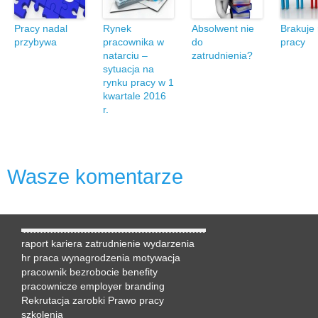
Pracy nadal
Rynek
Absolwent nie
Brakuje 
przybywa
pracownika w
do
pracy
natarciu –
zatrudnienia?
sytuacja na
rynku pracy w 1
kwartale 2016
r.
Wasze komentarze
raport
kariera
zatrudnienie
wydarzenia
hr
praca
wynagrodzenia
motywacja
pracownik
bezrobocie
benefity
pracownicze
employer branding
Rekrutacja
zarobki
Prawo pracy
szkolenia